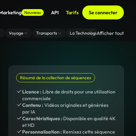
 Marketing
API
Tarifs
Se connecter
Nouveau
Afficher tout
Voyage
Transports
La Technologie
Zoom En Arri
Résumé de la collection de séquences
Licence :
Libre de droits pour une utilisation
commerciale
Contenu :
Vidéos originales et générées
par IA
Caractéristiques :
Disponible en qualité 4K
et HD
Personnalisation :
Remixez cette séquence