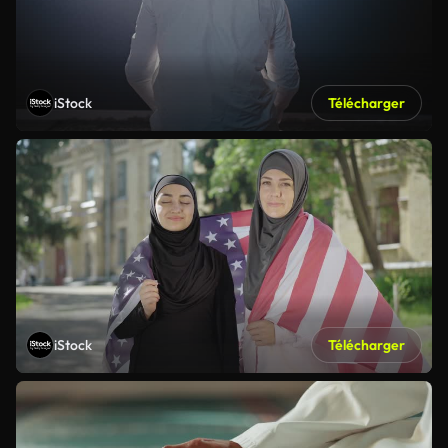
iStock
Télécharger
iStock
Télécharger