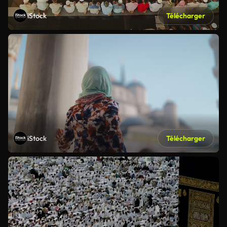
iStock
Télécharger
iStock
Télécharger