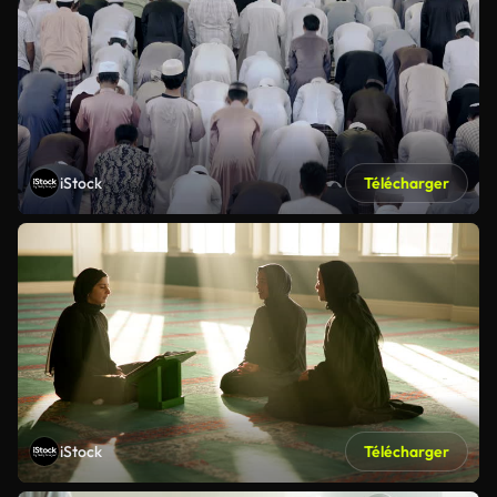
iStock
Télécharger
iStock
Télécharger