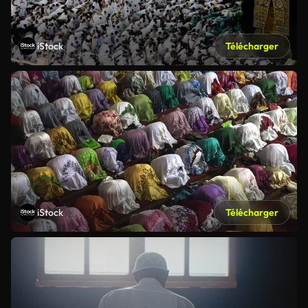
iStock
Télécharger
iStock
Télécharger