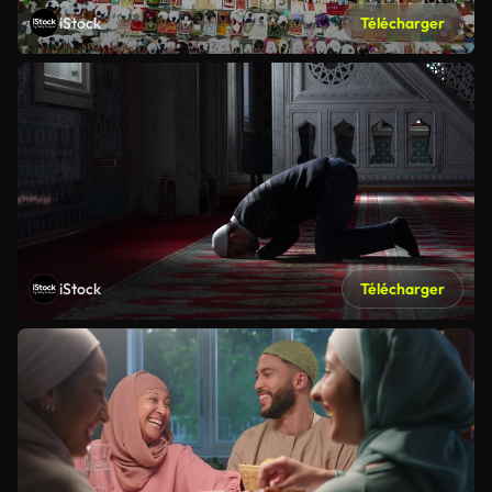
iStock
Télécharger
iStock
Télécharger