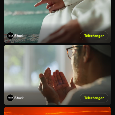
iStock
Télécharger
iStock
Télécharger