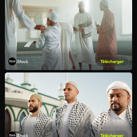
iStock
Télécharger
iStock
Télécharger