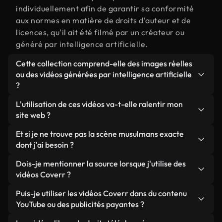
individuellement afin de garantir sa conformité
aux normes en matière de droits d'auteur et de
licences, qu'il ait été filmé par un créateur ou
généré par intelligence artificielle.
Cette collection comprend-elle des images réelles
ou des vidéos générées par intelligence artificielle
?
Les deux. Il s'agit d'une bibliothèque hybride
L'utilisation de ces vidéos va-t-elle ralentir mon
composée de véritables images filmées par des
site web ?
humains et liées à musulmans, ainsi que de vidéos
Sauf si vous choisissez nos versions optimisées.
Et si je ne trouve pas la scène musulmans exacte
générées par IA. Chaque vidéo est clairement
Nous proposons des formats légers, prêts pour le
dont j'ai besoin ?
identifiée afin que vous sachiez toujours ce que
web et conçus pour une utilisation en arrière-plan :
vous utilisez.
Vous pouvez en créer une instantanément avec
Dois-je mentionner la source lorsque j'utilise des
ils conservent une qualité élevée tout en
Coverr AI Studio. Il vous suffit de décrire la scène,
vidéos Coverr ?
minimisant les temps de chargement et en
par exemple « musulmans au coucher du soleil », et
améliorant des indicateurs comme le LCP.
Aucune attribution n'est requise. Toutes les vidéos
Puis-je utiliser les vidéos Coverr dans du contenu
le Studio générera en quelques secondes une vidéo
de notre bibliothèque sont libres de droits et
YouTube ou des publicités payantes ?
personnalisée conforme à nos normes de licence.
peuvent être utilisées sans mentionner l'auteur,
Oui. Toutes les séquences vidéo de Coverr peuvent