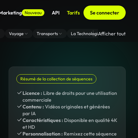
 Marketing
API
Tarifs
Se connecter
Nouveau
Afficher tout
Voyage
Transports
La Technologie
Zoom En Arri
Résumé de la collection de séquences
Licence :
Libre de droits pour une utilisation
commerciale
Contenu :
Vidéos originales et générées
par IA
Caractéristiques :
Disponible en qualité 4K
et HD
Personnalisation :
Remixez cette séquence