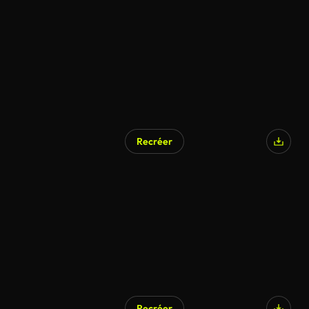
Recréer
Recréer