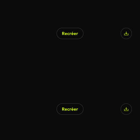
Recréer
Recréer