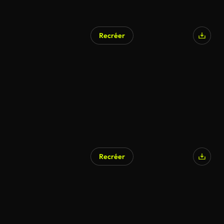
Recréer
Recréer