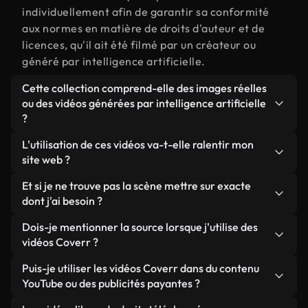
individuellement afin de garantir sa conformité
aux normes en matière de droits d'auteur et de
licences, qu'il ait été filmé par un créateur ou
généré par intelligence artificielle.
Cette collection comprend-elle des images réelles
ou des vidéos générées par intelligence artificielle
?
Les deux. Il s'agit d'une bibliothèque hybride
L'utilisation de ces vidéos va-t-elle ralentir mon
composée de véritables images filmées par des
site web ?
humains et liées à mettre sur, ainsi que de vidéos
Sauf si vous choisissez nos versions optimisées.
Et si je ne trouve pas la scène mettre sur exacte
générées par IA. Chaque vidéo est clairement
Nous proposons des formats légers, prêts pour le
dont j'ai besoin ?
identifiée afin que vous sachiez toujours ce que
web et conçus pour une utilisation en arrière-plan :
vous utilisez.
Vous pouvez en créer une instantanément avec
Dois-je mentionner la source lorsque j'utilise des
ils conservent une qualité élevée tout en
Coverr AI Studio. Il vous suffit de décrire la scène,
vidéos Coverr ?
minimisant les temps de chargement et en
par exemple « mettre sur au coucher du soleil », et
améliorant des indicateurs comme le LCP.
Aucune attribution n'est requise. Toutes les vidéos
Puis-je utiliser les vidéos Coverr dans du contenu
le Studio générera en quelques secondes une vidéo
de notre bibliothèque sont libres de droits et
YouTube ou des publicités payantes ?
personnalisée conforme à nos normes de licence.
peuvent être utilisées sans mentionner l'auteur,
Oui. Toutes les séquences vidéo de Coverr peuvent