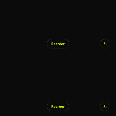
Recréer
Recréer