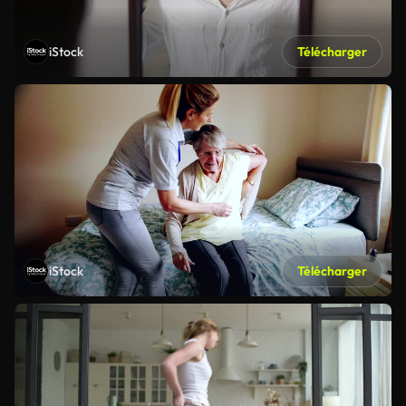
iStock
Télécharger
iStock
Télécharger