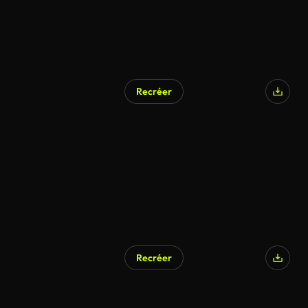
Recréer
Recréer