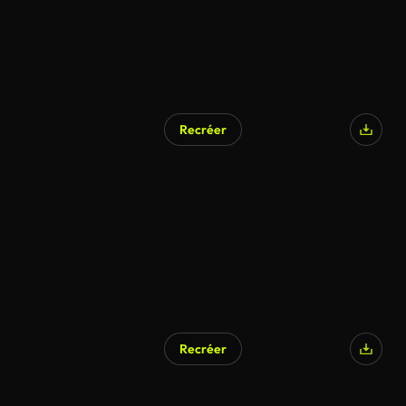
Recréer
Recréer