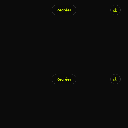
Recréer
Recréer