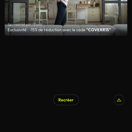
Sponsorisé par iStock
Exclusivité : -15% de réduction avec le code
"COVERR15"
Recréer