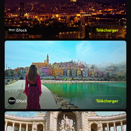
iStock
Télécharger
iStock
Télécharger