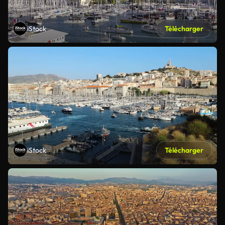
iStock
Télécharger
iStock
Télécharger