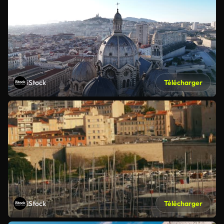
iStock
Télécharger
iStock
Télécharger