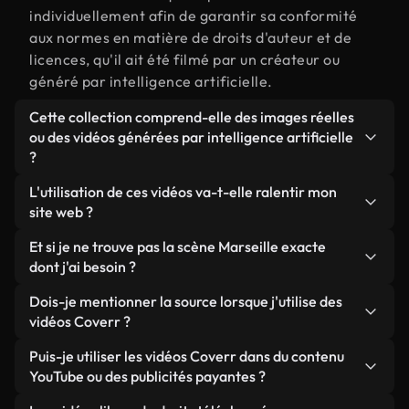
individuellement afin de garantir sa conformité
aux normes en matière de droits d'auteur et de
licences, qu'il ait été filmé par un créateur ou
généré par intelligence artificielle.
Cette collection comprend-elle des images réelles
ou des vidéos générées par intelligence artificielle
?
Les deux. Il s'agit d'une bibliothèque hybride
L'utilisation de ces vidéos va-t-elle ralentir mon
composée de véritables images filmées par des
site web ?
humains et liées à Marseille, ainsi que de vidéos
Sauf si vous choisissez nos versions optimisées.
Et si je ne trouve pas la scène Marseille exacte
générées par IA. Chaque vidéo est clairement
Nous proposons des formats légers, prêts pour le
dont j'ai besoin ?
identifiée afin que vous sachiez toujours ce que
web et conçus pour une utilisation en arrière-plan :
vous utilisez.
Vous pouvez en créer une instantanément avec
Dois-je mentionner la source lorsque j'utilise des
ils conservent une qualité élevée tout en
Coverr AI Studio. Il vous suffit de décrire la scène,
vidéos Coverr ?
minimisant les temps de chargement et en
par exemple « Marseille au coucher du soleil », et
améliorant des indicateurs comme le LCP.
Aucune attribution n'est requise. Toutes les vidéos
Puis-je utiliser les vidéos Coverr dans du contenu
le Studio générera en quelques secondes une vidéo
de notre bibliothèque sont libres de droits et
YouTube ou des publicités payantes ?
personnalisée conforme à nos normes de licence.
peuvent être utilisées sans mentionner l'auteur,
Oui. Toutes les séquences vidéo de Coverr peuvent