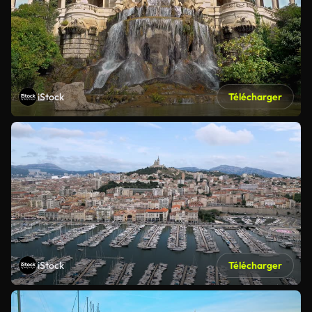
iStock
Télécharger
iStock
Télécharger