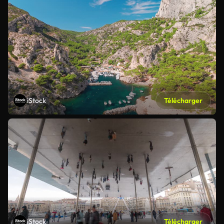
iStock
Télécharger
iStock
Télécharger