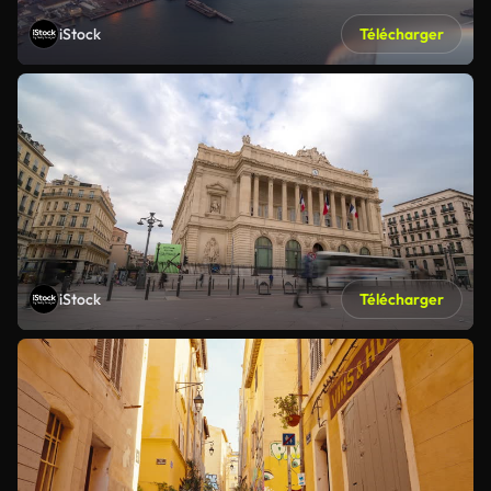
iStock
Télécharger
iStock
Télécharger