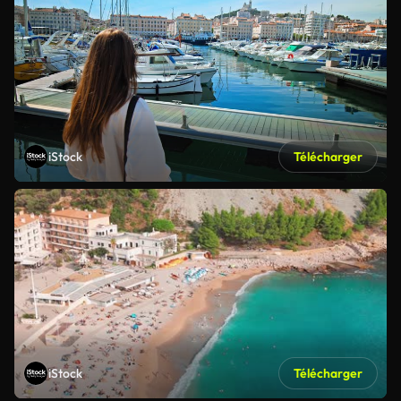
iStock
Télécharger
iStock
Télécharger