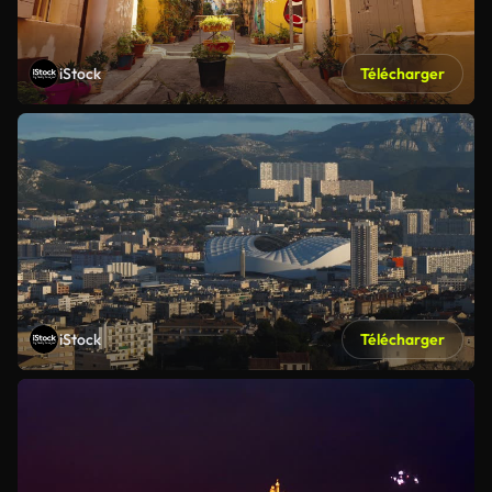
iStock
Télécharger
iStock
Télécharger