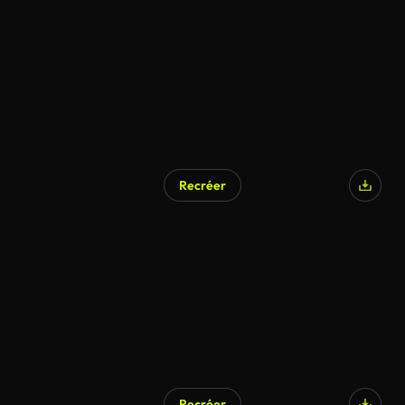
Recréer
Recréer