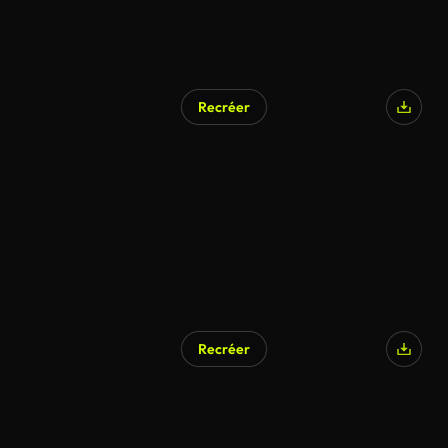
Recréer
Recréer