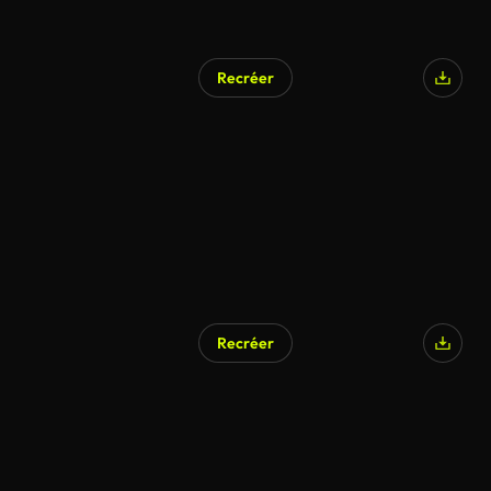
Recréer
Recréer