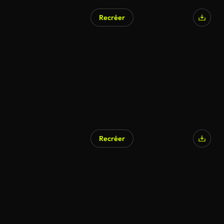
Recréer
Recréer