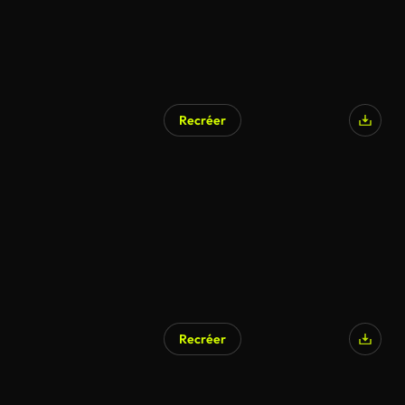
Recréer
Recréer