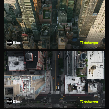
iStock
Télécharger
iStock
Télécharger