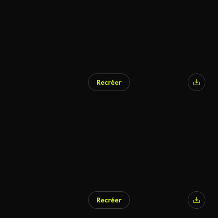
Recréer
Recréer