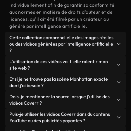
individuellement afin de garantir sa conformité
aux normes en matière de droits d'auteur et de
licences, qu'il ait été filmé par un créateur ou
généré par intelligence artificielle.
Cette collection comprend-elle des images réelles
ou des vidéos générées par intelligence artificielle
?
Les deux. Il s'agit d'une bibliothèque hybride
L'utilisation de ces vidéos va-t-elle ralentir mon
composée de véritables images filmées par des
site web ?
humains et liées à Manhattan, ainsi que de vidéos
Sauf si vous choisissez nos versions optimisées.
Et si je ne trouve pas la scène Manhattan exacte
générées par IA. Chaque vidéo est clairement
Nous proposons des formats légers, prêts pour le
dont j'ai besoin ?
identifiée afin que vous sachiez toujours ce que
web et conçus pour une utilisation en arrière-plan :
vous utilisez.
Vous pouvez en créer une instantanément avec
Dois-je mentionner la source lorsque j'utilise des
ils conservent une qualité élevée tout en
Coverr AI Studio. Il vous suffit de décrire la scène,
vidéos Coverr ?
minimisant les temps de chargement et en
par exemple « Manhattan au coucher du soleil », et
améliorant des indicateurs comme le LCP.
Aucune attribution n'est requise. Toutes les vidéos
Puis-je utiliser les vidéos Coverr dans du contenu
le Studio générera en quelques secondes une vidéo
de notre bibliothèque sont libres de droits et
YouTube ou des publicités payantes ?
personnalisée conforme à nos normes de licence.
peuvent être utilisées sans mentionner l'auteur,
Oui. Toutes les séquences vidéo de Coverr peuvent