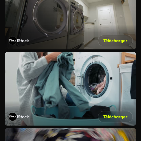
iStock
Télécharger
iStock
Télécharger