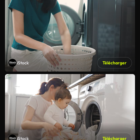
iStock
Télécharger
iStock
Télécharger