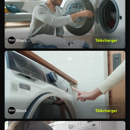
iStock
Télécharger
iStock
Télécharger