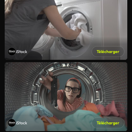
iStock
Télécharger
iStock
Télécharger