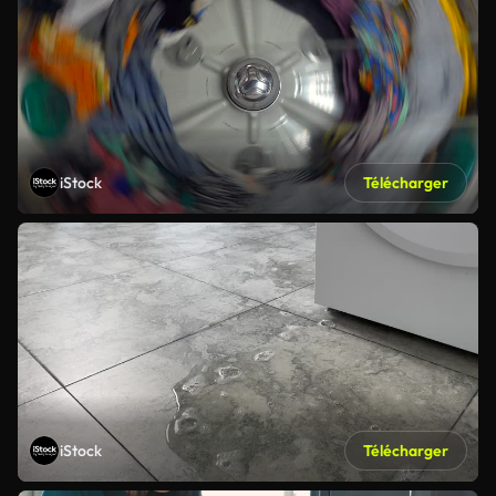
iStock
Télécharger
iStock
Télécharger