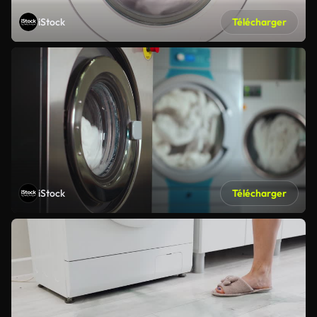
iStock
Télécharger
iStock
Télécharger