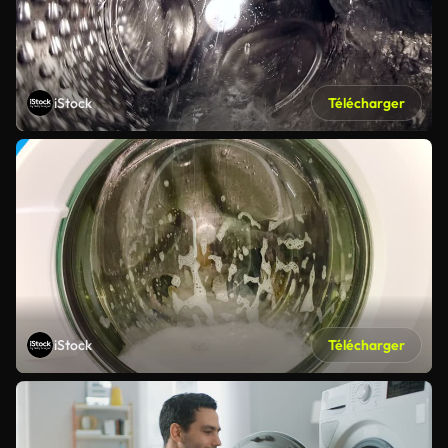
iStock
Télécharger
iStock
Télécharger