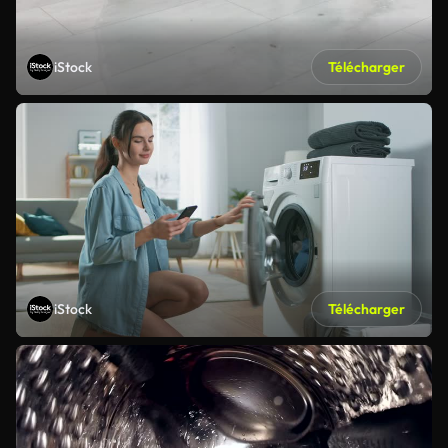
iStock
Télécharger
iStock
Télécharger