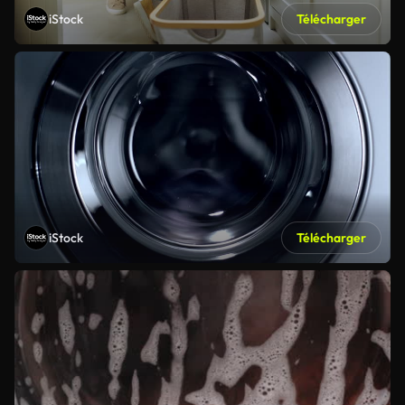
iStock
Télécharger
iStock
Télécharger