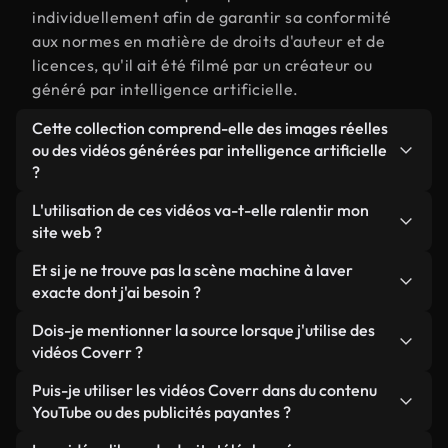
individuellement afin de garantir sa conformité
aux normes en matière de droits d'auteur et de
licences, qu'il ait été filmé par un créateur ou
généré par intelligence artificielle.
Cette collection comprend-elle des images réelles
ou des vidéos générées par intelligence artificielle
?
Les deux. Il s'agit d'une bibliothèque hybride
L'utilisation de ces vidéos va-t-elle ralentir mon
composée de véritables images filmées par des
site web ?
humains et liées à machine à laver, ainsi que de
Sauf si vous choisissez nos versions optimisées.
Et si je ne trouve pas la scène machine à laver
vidéos générées par IA. Chaque vidéo est
Nous proposons des formats légers, prêts pour le
exacte dont j'ai besoin ?
clairement identifiée afin que vous sachiez
web et conçus pour une utilisation en arrière-plan :
toujours ce que vous utilisez.
Vous pouvez en créer une instantanément avec
Dois-je mentionner la source lorsque j'utilise des
ils conservent une qualité élevée tout en
Coverr AI Studio. Il vous suffit de décrire la scène,
vidéos Coverr ?
minimisant les temps de chargement et en
par exemple « machine à laver au coucher du soleil
améliorant des indicateurs comme le LCP.
Aucune attribution n'est requise. Toutes les vidéos
Puis-je utiliser les vidéos Coverr dans du contenu
», et le Studio générera en quelques secondes une
de notre bibliothèque sont libres de droits et
YouTube ou des publicités payantes ?
vidéo personnalisée conforme à nos normes de
peuvent être utilisées sans mentionner l'auteur,
licence.
Oui. Toutes les séquences vidéo de Coverr peuvent