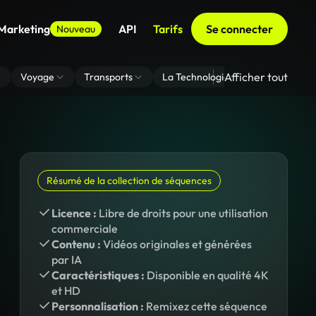
 Marketing
API
Tarifs
Se connecter
Nouveau
Afficher tout
Voyage
Transports
La Technologie
Zoom En Arri
Résumé de la collection de séquences
Licence :
Libre de droits pour une utilisation
commerciale
Contenu :
Vidéos originales et générées
par IA
Caractéristiques :
Disponible en qualité 4K
et HD
Personnalisation :
Remixez cette séquence