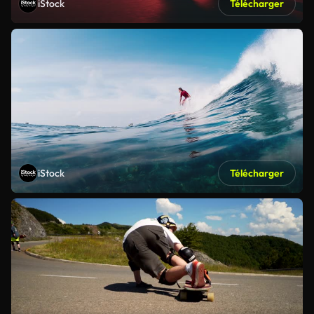
iStock
Télécharger
iStock
Télécharger