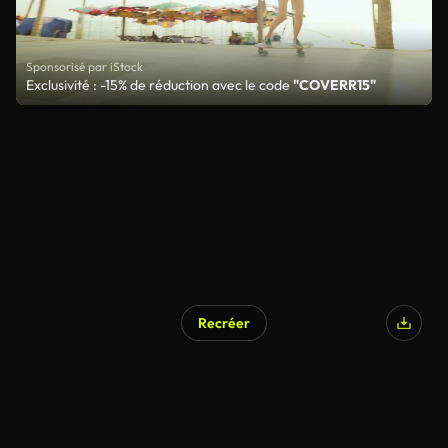
Sponsorisé par iStock
Exclusivité : -15% de réduction avec le code
"COVERR15"
Recréer