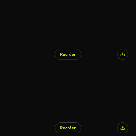
Recréer
Recréer