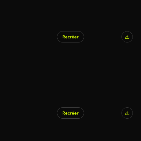
Recréer
Recréer