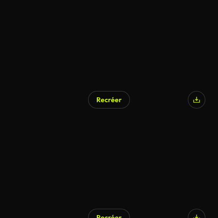
Recréer
Recréer