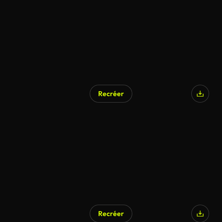
Recréer
Recréer