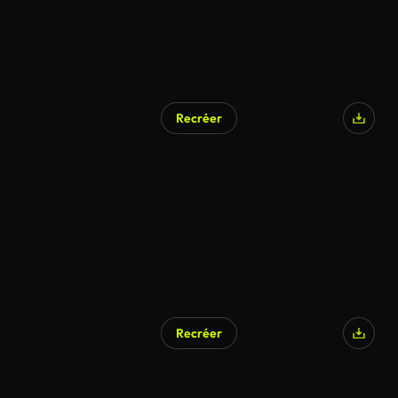
Recréer
Recréer