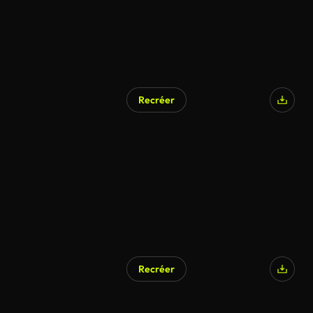
Recréer
Recréer