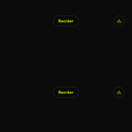
Recréer
Recréer