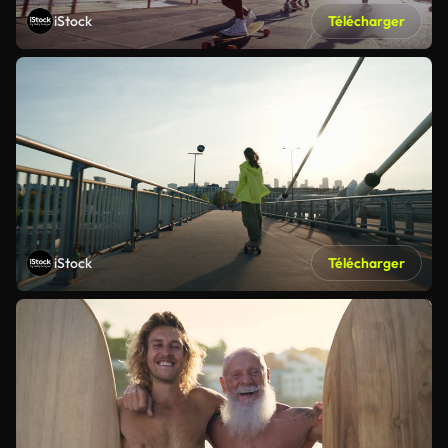
iStock
Télécharger
iStock
Télécharger