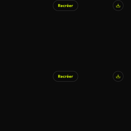
Recréer
Recréer