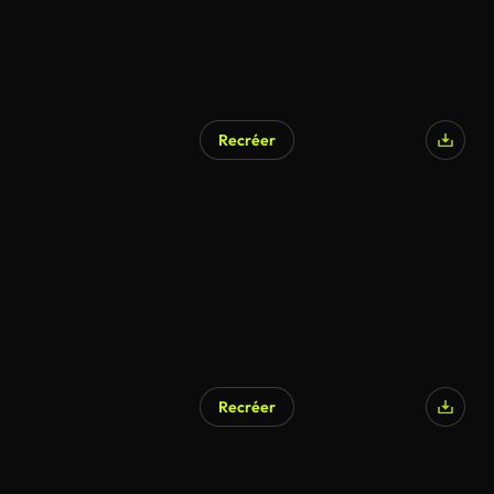
Recréer
Recréer