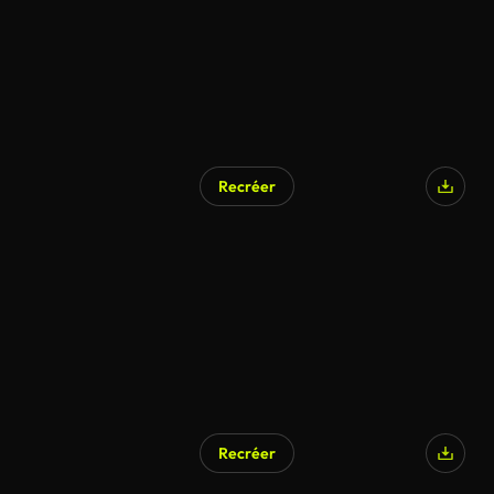
Recréer
Recréer