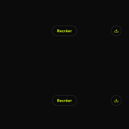
Recréer
Recréer