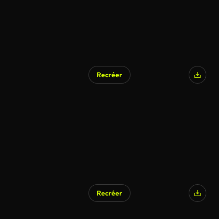
Recréer
Recréer