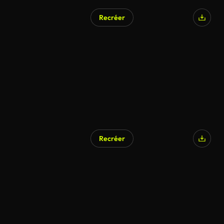
Recréer
Recréer