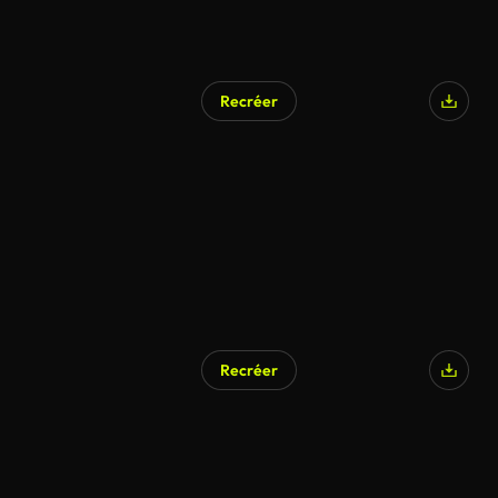
Recréer
Recréer