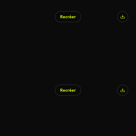
Recréer
Recréer