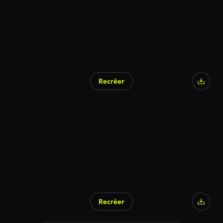
Recréer
Recréer