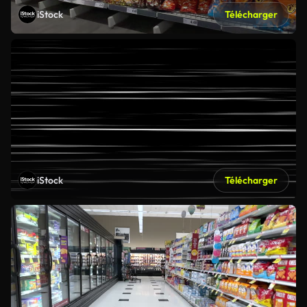
iStock
Télécharger
iStock
Télécharger