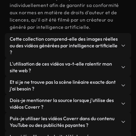
individuellement afin de garantir sa conformité
aux normes en matière de droits d'auteur et de
licences, qu'il ait été filmé par un créateur ou
généré par intelligence artificielle.
Cette collection comprend-elle des images réelles
ou des vidéos générées par intelligence artificielle
?
Les deux. Il s'agit d'une bibliothèque hybride
L'utilisation de ces vidéos va-t-elle ralentir mon
composée de véritables images filmées par des
site web ?
humains et liées à linéaire, ainsi que de vidéos
Sauf si vous choisissez nos versions optimisées.
Et si je ne trouve pas la scène linéaire exacte dont
générées par IA. Chaque vidéo est clairement
Nous proposons des formats légers, prêts pour le
j'ai besoin ?
identifiée afin que vous sachiez toujours ce que
web et conçus pour une utilisation en arrière-plan :
vous utilisez.
Vous pouvez en créer une instantanément avec
Dois-je mentionner la source lorsque j'utilise des
ils conservent une qualité élevée tout en
Coverr AI Studio. Il vous suffit de décrire la scène,
vidéos Coverr ?
minimisant les temps de chargement et en
par exemple « linéaire au coucher du soleil », et le
améliorant des indicateurs comme le LCP.
Aucune attribution n'est requise. Toutes les vidéos
Puis-je utiliser les vidéos Coverr dans du contenu
Studio générera en quelques secondes une vidéo
de notre bibliothèque sont libres de droits et
YouTube ou des publicités payantes ?
personnalisée conforme à nos normes de licence.
peuvent être utilisées sans mentionner l'auteur,
Oui. Toutes les séquences vidéo de Coverr peuvent