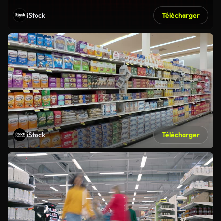
iStock
Télécharger
iStock
Télécharger