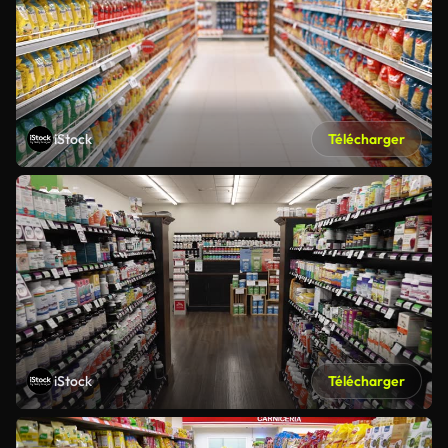
iStock
Télécharger
iStock
Télécharger