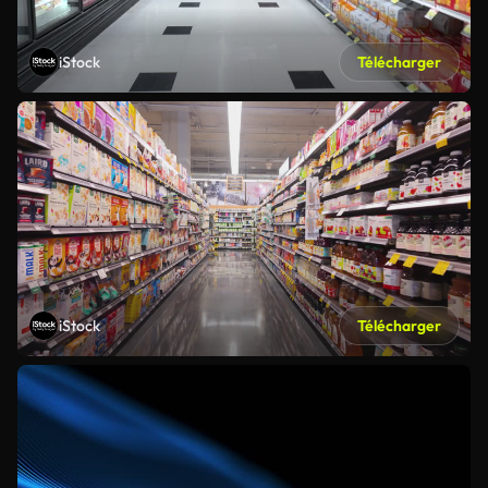
iStock
Télécharger
iStock
Télécharger