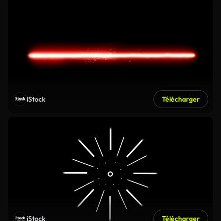
iStock
Télécharger
iStock
Télécharger