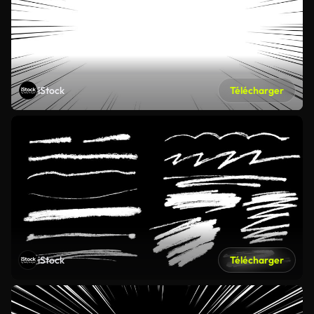
iStock
Télécharger
iStock
Télécharger