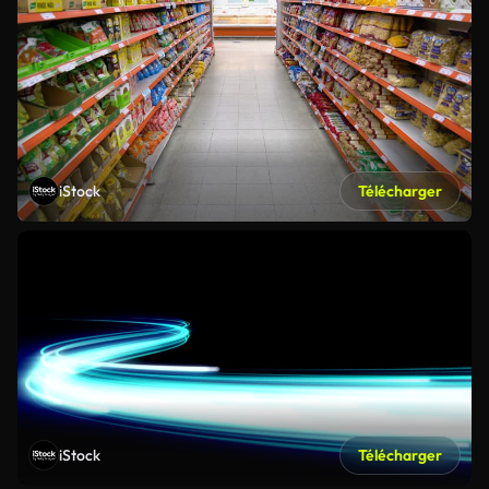
iStock
Télécharger
iStock
Télécharger