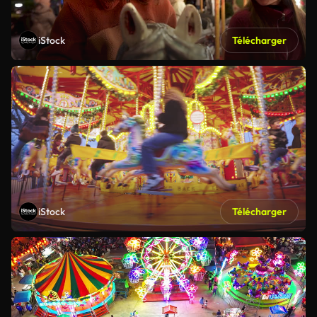
iStock
Télécharger
iStock
Télécharger