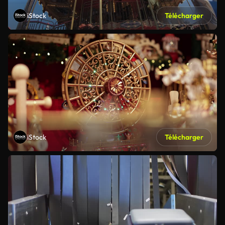
iStock
Télécharger
iStock
Télécharger