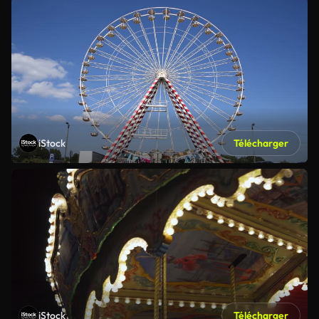
iStock
Télécharger
iStock
Télécharger