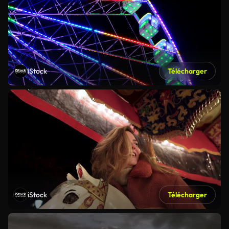
iStock
Télécharger
iStock
Télécharger