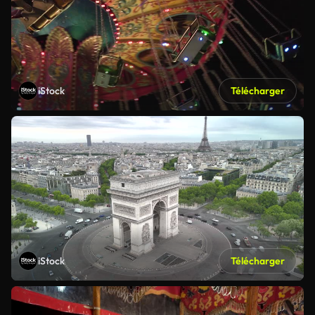
iStock
Télécharger
iStock
Télécharger