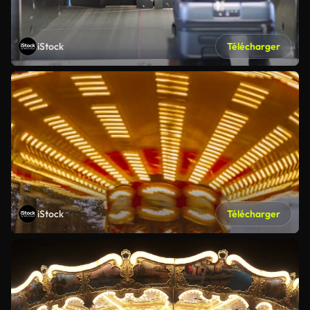
iStock
Télécharger
iStock
Télécharger