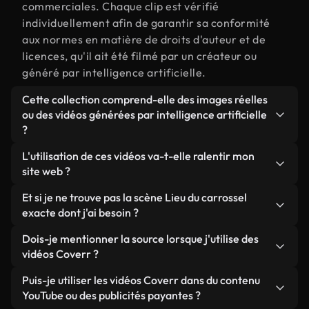
commerciales. Chaque clip est vérifié
individuellement afin de garantir sa conformité
aux normes en matière de droits d'auteur et de
licences, qu'il ait été filmé par un créateur ou
généré par intelligence artificielle.
Cette collection comprend-elle des images réelles
ou des vidéos générées par intelligence artificielle
?
Les deux. Il s'agit d'une bibliothèque hybride
L'utilisation de ces vidéos va-t-elle ralentir mon
composée de véritables images filmées par des
site web ?
humains et liées à Lieu du carrossel, ainsi que de
Sauf si vous choisissez nos versions optimisées.
Et si je ne trouve pas la scène Lieu du carrossel
vidéos générées par IA. Chaque vidéo est
Nous proposons des formats légers, prêts pour le
exacte dont j'ai besoin ?
clairement identifiée afin que vous sachiez
web et conçus pour une utilisation en arrière-plan :
toujours ce que vous utilisez.
Vous pouvez en créer une instantanément avec
Dois-je mentionner la source lorsque j'utilise des
ils conservent une qualité élevée tout en
Coverr AI Studio. Il vous suffit de décrire la scène,
vidéos Coverr ?
minimisant les temps de chargement et en
par exemple « Lieu du carrossel au coucher du
améliorant des indicateurs comme le LCP.
Aucune attribution n'est requise. Toutes les vidéos
Puis-je utiliser les vidéos Coverr dans du contenu
soleil », et le Studio générera en quelques
de notre bibliothèque sont libres de droits et
YouTube ou des publicités payantes ?
secondes une vidéo personnalisée conforme à nos
peuvent être utilisées sans mentionner l'auteur,