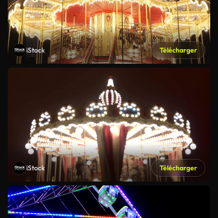
iStock
Télécharger
iStock
Télécharger