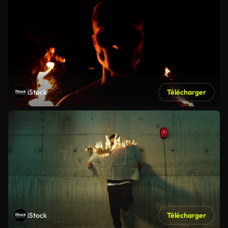
iStock
Télécharger
iStock
Télécharger