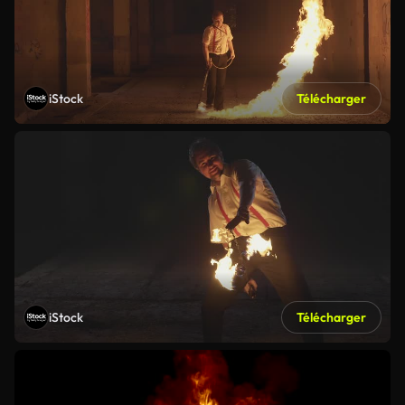
iStock
Télécharger
iStock
Télécharger