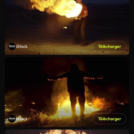
iStock
Télécharger
iStock
Télécharger