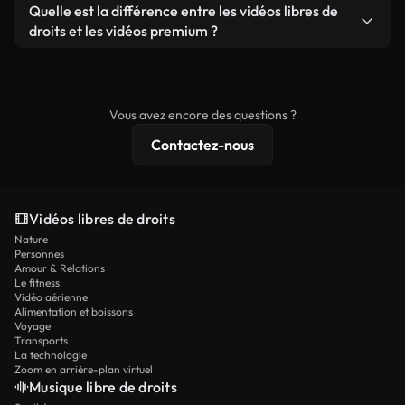
filigrane. Vous obtenez des images nettes et
Oui. Vous pouvez librement découper, recadrer ou
Quelle est la différence entre les vidéos libres de
que produit autonome.
prêtes à l'emploi.
remixer nos vidéos. Assurez-vous simplement que
droits et les vidéos premium ?
le produit final respecte notre licence et ne soit
Les vidéos libres de droits incluent les droits
pas redistribué en tant que contenu libre de droits.
commerciaux, tandis que le contenu premium
comprend des séquences exclusives, une
Vous avez encore des questions ?
résolution 4K et des protections de licence
Contactez-nous
étendues.
Vidéos libres de droits
Nature
Personnes
Amour & Relations
Le fitness
Vidéo aérienne
Alimentation et boissons
Voyage
Transports
La technologie
Zoom en arrière-plan virtuel
Musique libre de droits