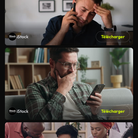
iStock
Télécharger
iStock
Télécharger