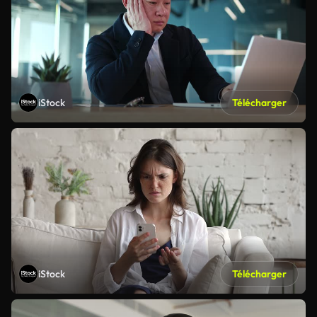
iStock
Télécharger
iStock
Télécharger