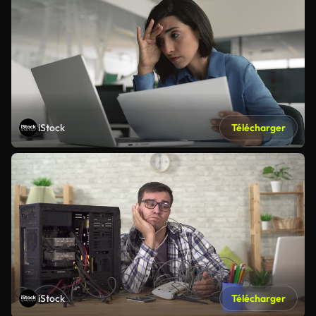
iStock
Télécharger
iStock
Télécharger