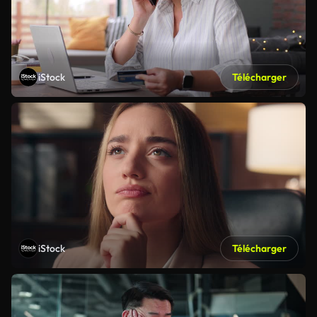
iStock
Télécharger
iStock
Télécharger