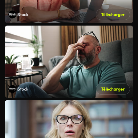
iStock
Télécharger
iStock
Télécharger