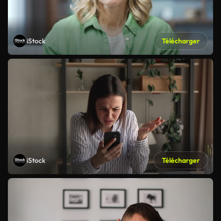
iStock
Télécharger
iStock
Télécharger