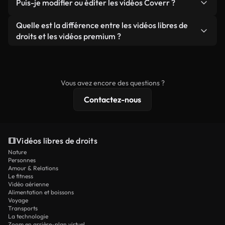
publicités clients, à condition de ne pas revendre
Puis-je modifier ou éditer les vidéos Coverr ?
soient réelles ou générées par IA, ne comporte de
ou redistribuer les séquences elles-mêmes en tant
filigrane. Vous obtenez des images nettes et
Oui. Vous pouvez librement découper, recadrer ou
Quelle est la différence entre les vidéos libres de
que produit autonome.
prêtes à l'emploi.
remixer nos vidéos. Assurez-vous simplement que
droits et les vidéos premium ?
le produit final respecte notre licence et ne soit
Les vidéos libres de droits incluent les droits
pas redistribué en tant que contenu libre de droits.
commerciaux, tandis que le contenu premium
comprend des séquences exclusives, une
Vous avez encore des questions ?
résolution 4K et des protections de licence
Contactez-nous
étendues.
Vidéos libres de droits
Nature
Personnes
Amour & Relations
Le fitness
Vidéo aérienne
Alimentation et boissons
Voyage
Transports
La technologie
Zoom en arrière-plan virtuel