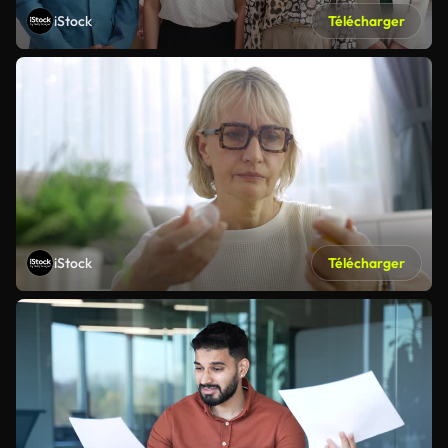
iStock
Télécharger
iStock
Télécharger