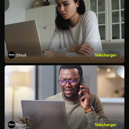
iStock
Télécharger
iStock
Télécharger