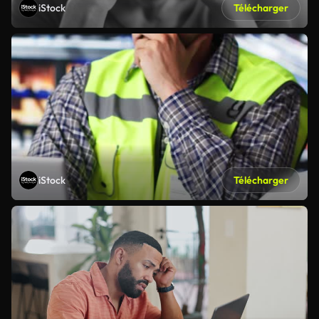
iStock
Télécharger
iStock
Télécharger