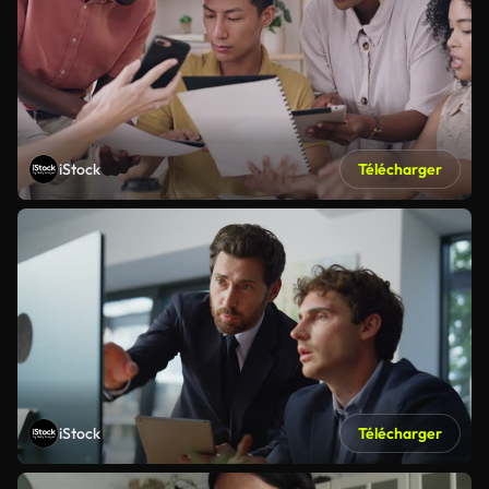
iStock
Télécharger
iStock
Télécharger