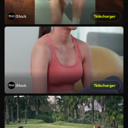
iStock
Télécharger
iStock
Télécharger