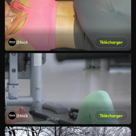
iStock
Télécharger
iStock
Télécharger