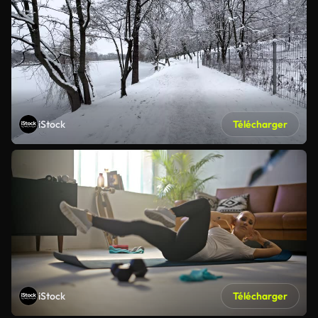
iStock
Télécharger
iStock
Télécharger