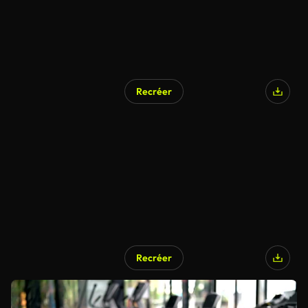
Recréer
Recréer