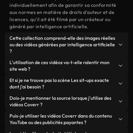
individuellement afin de garantir sa conformité
aux normes en matière de droits d'auteur et de
licences, qu'il ait été filmé par un créateur ou
généré par intelligence artificielle.
Cette collection comprend-elle des images réelles
ou des vidéos générées par intelligence artificielle
?
Les deux. Il s'agit d'une bibliothèque hybride
L'utilisation de ces vidéos va-t-elle ralentir mon
composée de véritables images filmées par des
site web ?
humains et liées à Les sit-ups, ainsi que de vidéos
Sauf si vous choisissez nos versions optimisées.
Et si je ne trouve pas la scène Les sit-ups exacte
générées par IA. Chaque vidéo est clairement
Nous proposons des formats légers, prêts pour le
dont j'ai besoin ?
identifiée afin que vous sachiez toujours ce que
web et conçus pour une utilisation en arrière-plan :
vous utilisez.
Vous pouvez en créer une instantanément avec
Dois-je mentionner la source lorsque j'utilise des
ils conservent une qualité élevée tout en
Coverr AI Studio. Il vous suffit de décrire la scène,
vidéos Coverr ?
minimisant les temps de chargement et en
par exemple « Les sit-ups au coucher du soleil », et
améliorant des indicateurs comme le LCP.
Aucune attribution n'est requise. Toutes les vidéos
Puis-je utiliser les vidéos Coverr dans du contenu
le Studio générera en quelques secondes une vidéo
de notre bibliothèque sont libres de droits et
YouTube ou des publicités payantes ?
personnalisée conforme à nos normes de licence.
peuvent être utilisées sans mentionner l'auteur,
Oui. Toutes les séquences vidéo de Coverr peuvent