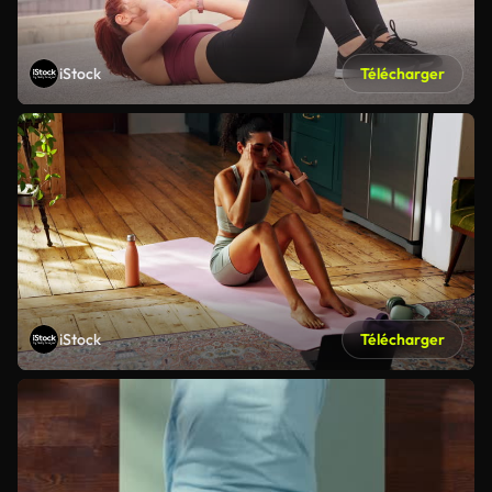
iStock
Télécharger
iStock
Télécharger