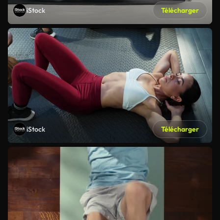
iStock
Télécharger
iStock
Télécharger