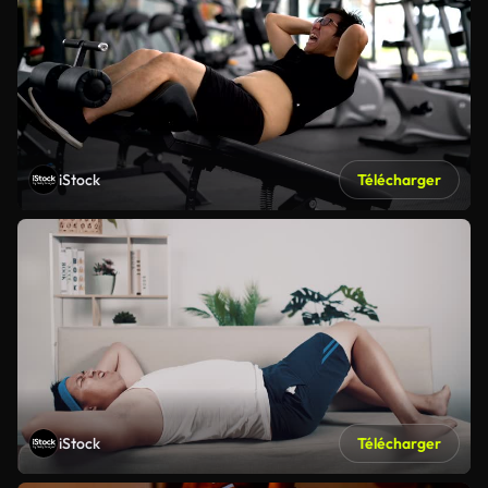
iStock
Télécharger
iStock
Télécharger