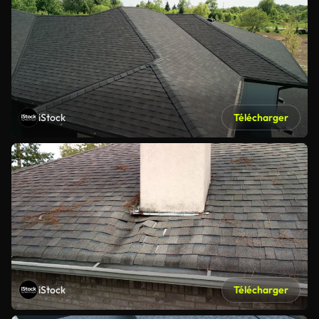
iStock
Télécharger
iStock
Télécharger