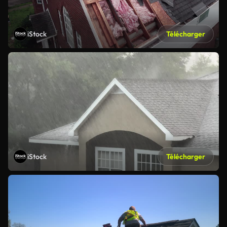
iStock
Télécharger
iStock
Télécharger