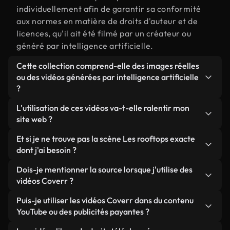
individuellement afin de garantir sa conformité
aux normes en matière de droits d'auteur et de
licences, qu'il ait été filmé par un créateur ou
généré par intelligence artificielle.
Cette collection comprend-elle des images réelles
ou des vidéos générées par intelligence artificielle
?
Les deux. Il s'agit d'une bibliothèque hybride
L'utilisation de ces vidéos va-t-elle ralentir mon
composée de véritables images filmées par des
site web ?
humains et liées à Les rooftops, ainsi que de vidéos
Sauf si vous choisissez nos versions optimisées.
Et si je ne trouve pas la scène Les rooftops exacte
générées par IA. Chaque vidéo est clairement
Nous proposons des formats légers, prêts pour le
dont j'ai besoin ?
identifiée afin que vous sachiez toujours ce que
web et conçus pour une utilisation en arrière-plan :
vous utilisez.
Vous pouvez en créer une instantanément avec
Dois-je mentionner la source lorsque j'utilise des
ils conservent une qualité élevée tout en
Coverr AI Studio. Il vous suffit de décrire la scène,
vidéos Coverr ?
minimisant les temps de chargement et en
par exemple « Les rooftops au coucher du soleil »,
améliorant des indicateurs comme le LCP.
Aucune attribution n'est requise. Toutes les vidéos
Puis-je utiliser les vidéos Coverr dans du contenu
et le Studio générera en quelques secondes une
de notre bibliothèque sont libres de droits et
YouTube ou des publicités payantes ?
vidéo personnalisée conforme à nos normes de
peuvent être utilisées sans mentionner l'auteur,
licence.
Oui. Toutes les séquences vidéo de Coverr peuvent