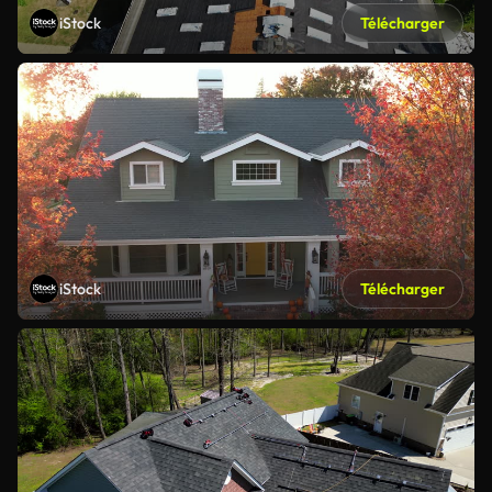
iStock
Télécharger
iStock
Télécharger