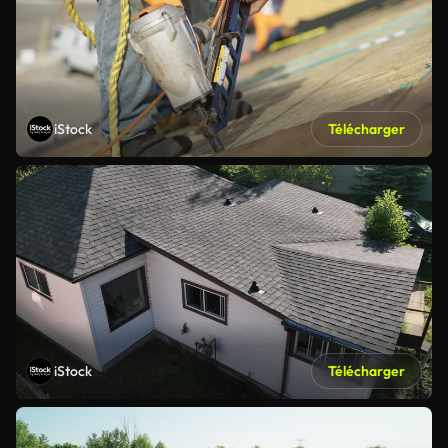
iStock
Télécharger
iStock
Télécharger