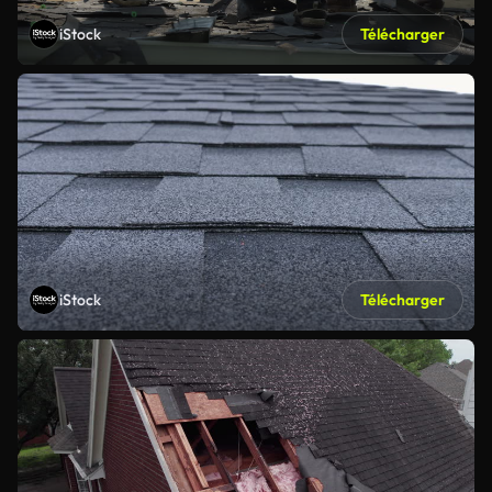
iStock
Télécharger
iStock
Télécharger