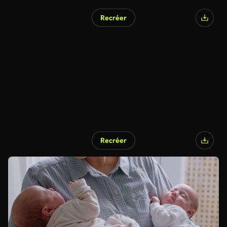
Recréer
Recréer