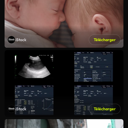
iStock
Télécharger
iStock
Télécharger