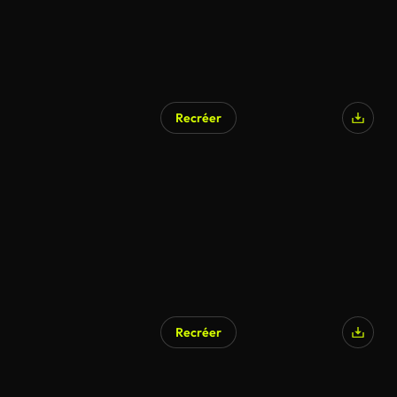
Recréer
Recréer