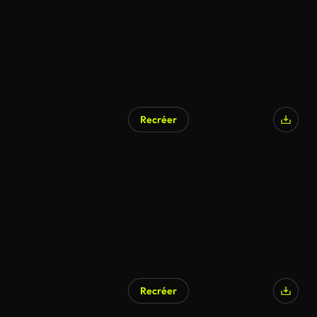
Recréer
Recréer