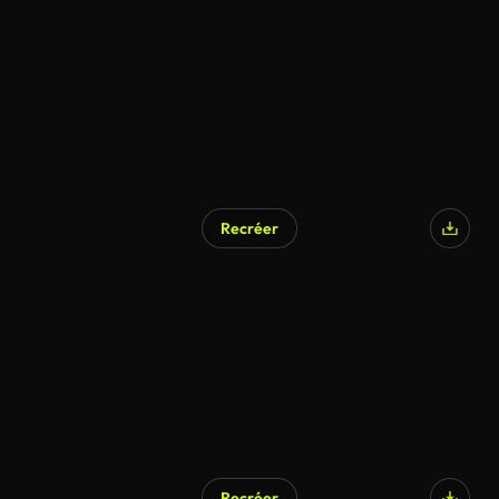
Recréer
Recréer