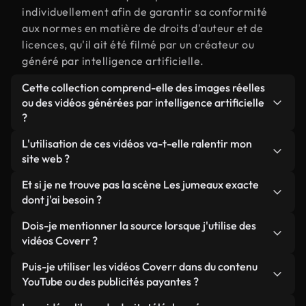
individuellement afin de garantir sa conformité
aux normes en matière de droits d'auteur et de
licences, qu'il ait été filmé par un créateur ou
généré par intelligence artificielle.
Cette collection comprend-elle des images réelles
ou des vidéos générées par intelligence artificielle
?
Les deux. Il s'agit d'une bibliothèque hybride
L'utilisation de ces vidéos va-t-elle ralentir mon
composée de véritables images filmées par des
site web ?
humains et liées à Les jumeaux, ainsi que de vidéos
Sauf si vous choisissez nos versions optimisées.
Et si je ne trouve pas la scène Les jumeaux exacte
générées par IA. Chaque vidéo est clairement
Nous proposons des formats légers, prêts pour le
dont j'ai besoin ?
identifiée afin que vous sachiez toujours ce que
web et conçus pour une utilisation en arrière-plan :
vous utilisez.
Vous pouvez en créer une instantanément avec
Dois-je mentionner la source lorsque j'utilise des
ils conservent une qualité élevée tout en
Coverr AI Studio. Il vous suffit de décrire la scène,
vidéos Coverr ?
minimisant les temps de chargement et en
par exemple « Les jumeaux au coucher du soleil »,
améliorant des indicateurs comme le LCP.
Aucune attribution n'est requise. Toutes les vidéos
Puis-je utiliser les vidéos Coverr dans du contenu
et le Studio générera en quelques secondes une
de notre bibliothèque sont libres de droits et
YouTube ou des publicités payantes ?
vidéo personnalisée conforme à nos normes de
peuvent être utilisées sans mentionner l'auteur,
licence.
Oui. Toutes les séquences vidéo de Coverr peuvent