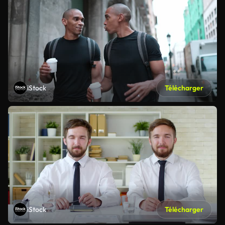
iStock
Télécharger
iStock
Télécharger