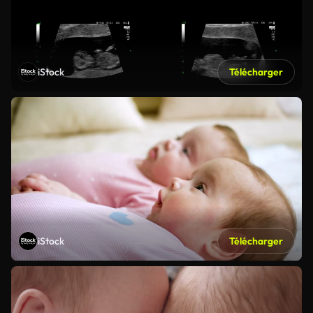
iStock
Télécharger
iStock
Télécharger