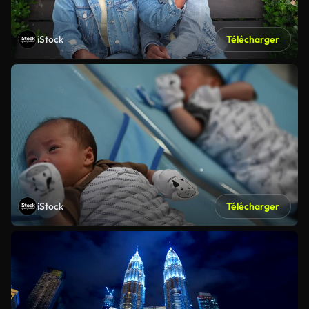
iStock
Télécharger
iStock
Télécharger