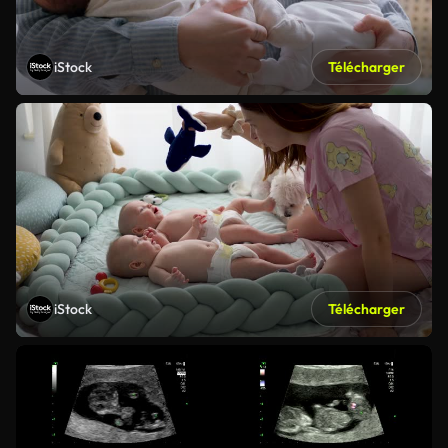
iStock
Télécharger
iStock
Télécharger