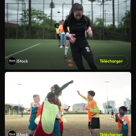
iStock
Télécharger
iStock
Télécharger