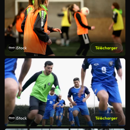
iStock
Télécharger
iStock
Télécharger