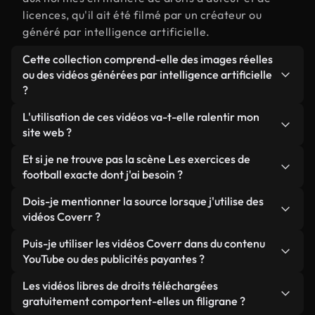
licences, qu'il ait été filmé par un créateur ou
généré par intelligence artificielle.
Cette collection comprend-elle des images réelles
ou des vidéos générées par intelligence artificielle
?
Les deux. Il s'agit d'une bibliothèque hybride
L'utilisation de ces vidéos va-t-elle ralentir mon
composée de véritables images filmées par des
site web ?
humains et liées à Les exercices de football, ainsi
Sauf si vous choisissez nos versions optimisées.
Et si je ne trouve pas la scène Les exercices de
que de vidéos générées par IA. Chaque vidéo est
Nous proposons des formats légers, prêts pour le
football exacte dont j'ai besoin ?
clairement identifiée afin que vous sachiez
web et conçus pour une utilisation en arrière-plan :
toujours ce que vous utilisez.
Vous pouvez en créer une instantanément avec
Dois-je mentionner la source lorsque j'utilise des
ils conservent une qualité élevée tout en
Coverr AI Studio. Il vous suffit de décrire la scène,
vidéos Coverr ?
minimisant les temps de chargement et en
par exemple « Les exercices de football au
améliorant des indicateurs comme le LCP.
Aucune attribution n'est requise. Toutes les vidéos
Puis-je utiliser les vidéos Coverr dans du contenu
coucher du soleil », et le Studio générera en
de notre bibliothèque sont libres de droits et
YouTube ou des publicités payantes ?
quelques secondes une vidéo personnalisée
peuvent être utilisées sans mentionner l'auteur,
conforme à nos normes de licence.
Oui. Toutes les séquences vidéo de Coverr peuvent
Les vidéos libres de droits téléchargées
même si cela est toujours apprécié.
être utilisées dans des vidéos YouTube monétisées,
gratuitement comportent-elles un filigrane ?
des promotions sur les réseaux sociaux et des