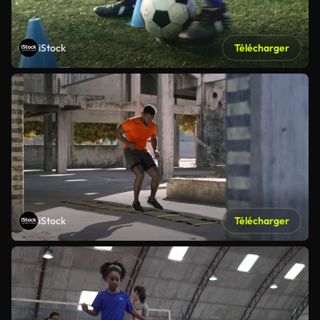
iStock
Télécharger
iStock
Télécharger