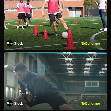
iStock
Télécharger
iStock
Télécharger