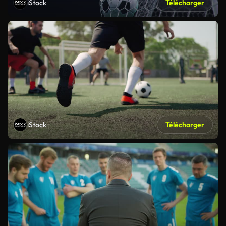
iStock
Télécharger
iStock
Télécharger