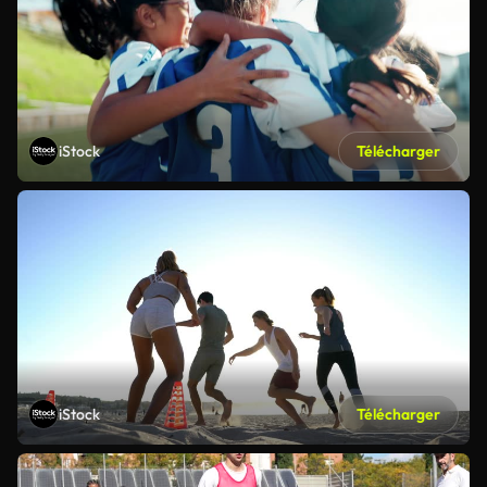
iStock
Télécharger
iStock
Télécharger