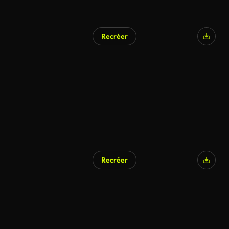
Recréer
Recréer