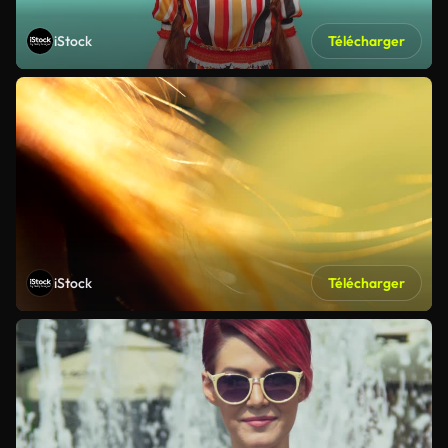
iStock
Télécharger
iStock
Télécharger