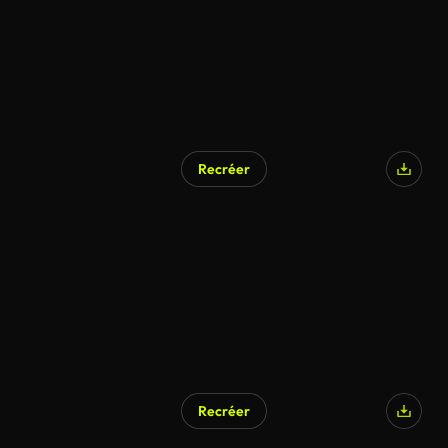
Recréer
Recréer