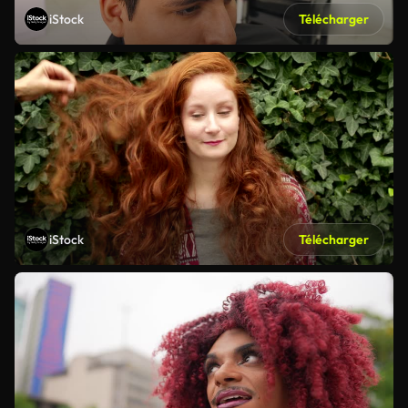
iStock
Télécharger
iStock
Télécharger