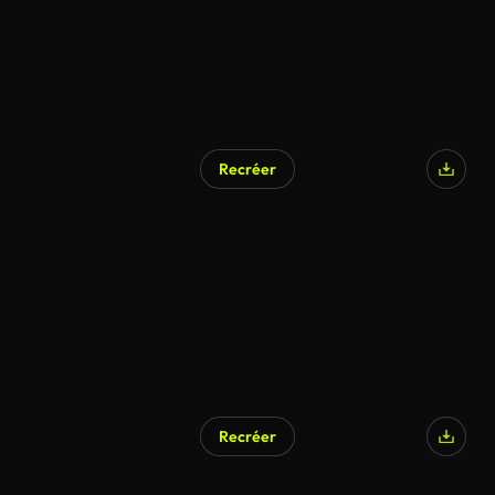
Recréer
Recréer