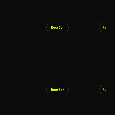
Recréer
Recréer