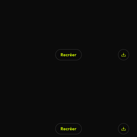
Recréer
Recréer