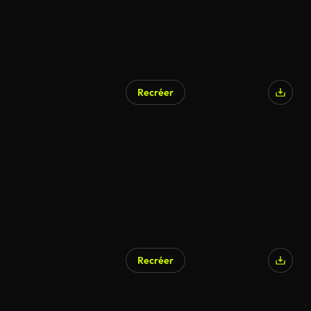
Recréer
Recréer