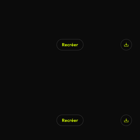
Recréer
Recréer