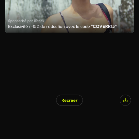
Sponsorisé par iStock
Exclusivité : -15% de réduction avec le code
"COVERR15"
Recréer