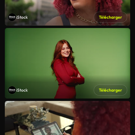
iStock
Télécharger
iStock
Télécharger