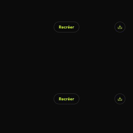
Recréer
Recréer