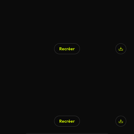
Recréer
Recréer