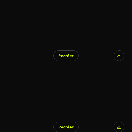
Recréer
Recréer