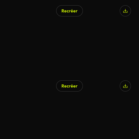
Recréer
Recréer