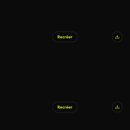
Recréer
Recréer