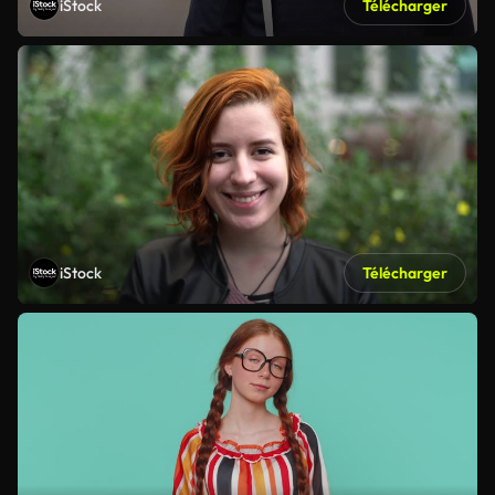
iStock
Télécharger
iStock
Télécharger