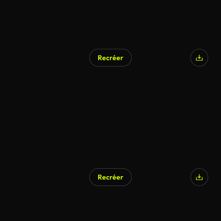
Recréer
Recréer