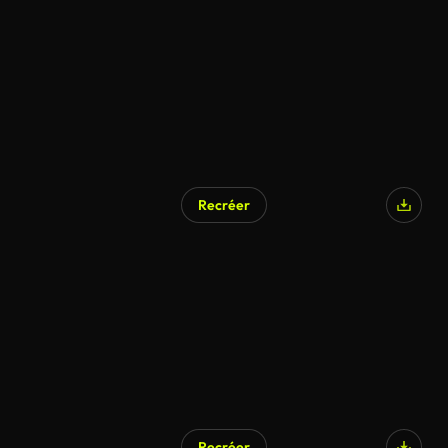
Recréer
Recréer