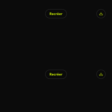
Recréer
Recréer