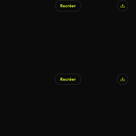
Recréer
Recréer