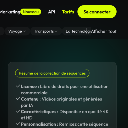
 Marketing
API
Tarifs
Se connecter
Nouveau
Afficher tout
Voyage
Transports
La Technologie
Zoom En Arri
Résumé de la collection de séquences
Licence :
Libre de droits pour une utilisation
commerciale
Contenu :
Vidéos originales et générées
par IA
Caractéristiques :
Disponible en qualité 4K
et HD
Personnalisation :
Remixez cette séquence