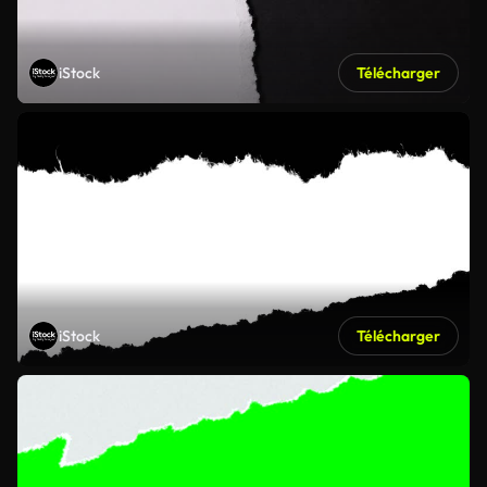
iStock
Télécharger
iStock
Télécharger