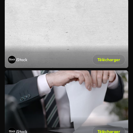
iStock
Télécharger
iStock
Télécharger