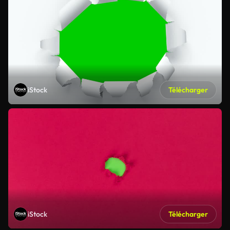
iStock
Télécharger
iStock
Télécharger