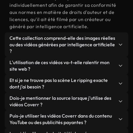
individuellement afin de garantir sa conformité
aux normes en matière de droits d'auteur et de
licences, qu'il ait été filmé par un créateur ou
généré par intelligence artificielle.
Cette collection comprend-elle des images réelles
ou des vidéos générées par intelligence artificielle
?
Les deux. Il s'agit d'une bibliothèque hybride
L'utilisation de ces vidéos va-t-elle ralentir mon
composée de véritables images filmées par des
site web ?
humains et liées à Le ripping, ainsi que de vidéos
Sauf si vous choisissez nos versions optimisées.
Et si je ne trouve pas la scène Le ripping exacte
générées par IA. Chaque vidéo est clairement
Nous proposons des formats légers, prêts pour le
dont j'ai besoin ?
identifiée afin que vous sachiez toujours ce que
web et conçus pour une utilisation en arrière-plan :
vous utilisez.
Vous pouvez en créer une instantanément avec
Dois-je mentionner la source lorsque j'utilise des
ils conservent une qualité élevée tout en
Coverr AI Studio. Il vous suffit de décrire la scène,
vidéos Coverr ?
minimisant les temps de chargement et en
par exemple « Le ripping au coucher du soleil », et
améliorant des indicateurs comme le LCP.
Aucune attribution n'est requise. Toutes les vidéos
Puis-je utiliser les vidéos Coverr dans du contenu
le Studio générera en quelques secondes une vidéo
de notre bibliothèque sont libres de droits et
YouTube ou des publicités payantes ?
personnalisée conforme à nos normes de licence.
peuvent être utilisées sans mentionner l'auteur,
Oui. Toutes les séquences vidéo de Coverr peuvent