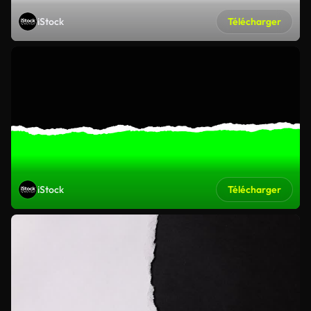
iStock
Télécharger
iStock
Télécharger