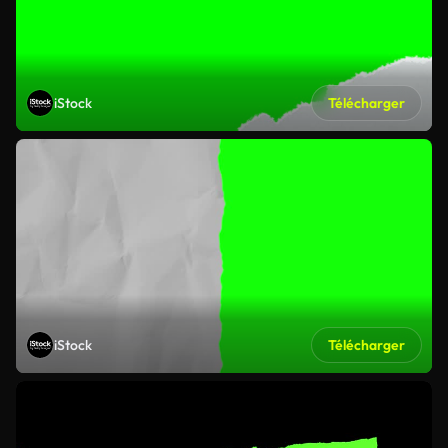
iStock
Télécharger
iStock
Télécharger