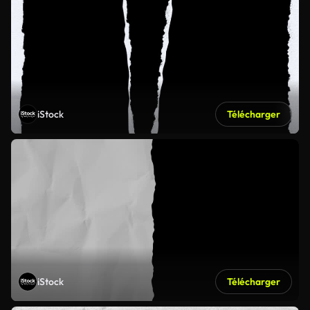
iStock
Télécharger
iStock
Télécharger