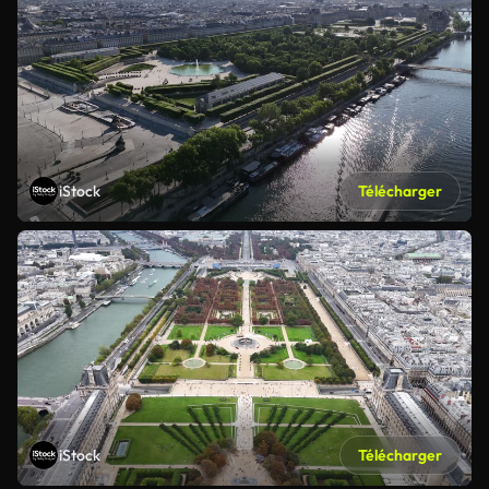
iStock
Télécharger
iStock
Télécharger