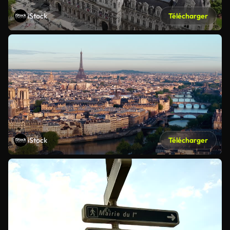
iStock
Télécharger
iStock
Télécharger