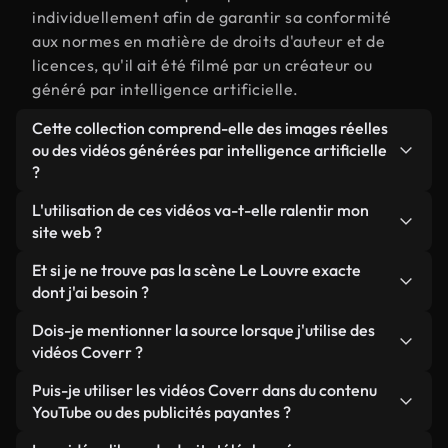
individuellement afin de garantir sa conformité
aux normes en matière de droits d'auteur et de
licences, qu'il ait été filmé par un créateur ou
généré par intelligence artificielle.
Cette collection comprend-elle des images réelles
ou des vidéos générées par intelligence artificielle
?
Les deux. Il s'agit d'une bibliothèque hybride
L'utilisation de ces vidéos va-t-elle ralentir mon
composée de véritables images filmées par des
site web ?
humains et liées à Le Louvre, ainsi que de vidéos
Sauf si vous choisissez nos versions optimisées.
Et si je ne trouve pas la scène Le Louvre exacte
générées par IA. Chaque vidéo est clairement
Nous proposons des formats légers, prêts pour le
dont j'ai besoin ?
identifiée afin que vous sachiez toujours ce que
web et conçus pour une utilisation en arrière-plan :
vous utilisez.
Vous pouvez en créer une instantanément avec
Dois-je mentionner la source lorsque j'utilise des
ils conservent une qualité élevée tout en
Coverr AI Studio. Il vous suffit de décrire la scène,
vidéos Coverr ?
minimisant les temps de chargement et en
par exemple « Le Louvre au coucher du soleil », et
améliorant des indicateurs comme le LCP.
Aucune attribution n'est requise. Toutes les vidéos
Puis-je utiliser les vidéos Coverr dans du contenu
le Studio générera en quelques secondes une vidéo
de notre bibliothèque sont libres de droits et
YouTube ou des publicités payantes ?
personnalisée conforme à nos normes de licence.
peuvent être utilisées sans mentionner l'auteur,
Oui. Toutes les séquences vidéo de Coverr peuvent