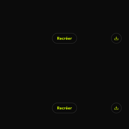
Recréer
Recréer