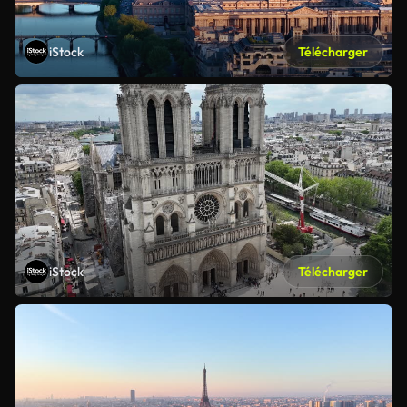
iStock
Télécharger
iStock
Télécharger