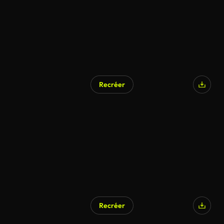
Recréer
Recréer