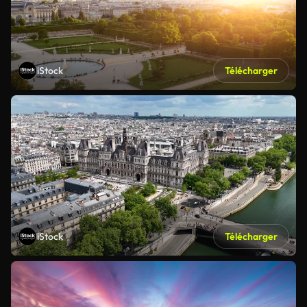
iStock
Télécharger
iStock
Télécharger