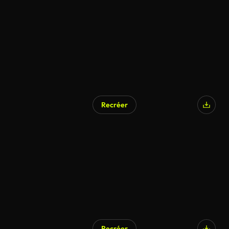
Recréer
Recréer