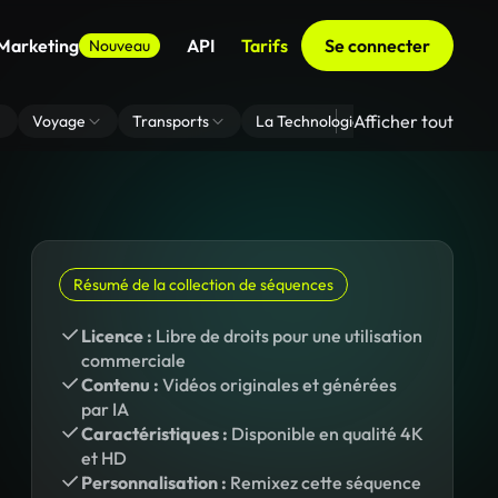
 Marketing
API
Tarifs
Se connecter
Nouveau
Afficher tout
Voyage
Transports
La Technologie
Zoom En Arri
Résumé de la collection de séquences
Licence :
Libre de droits pour une utilisation
commerciale
Contenu :
Vidéos originales et générées
par IA
Caractéristiques :
Disponible en qualité 4K
et HD
Personnalisation :
Remixez cette séquence