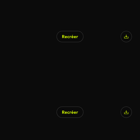
Recréer
Recréer