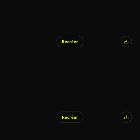
Recréer
Recréer