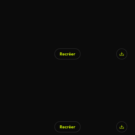
Recréer
Recréer