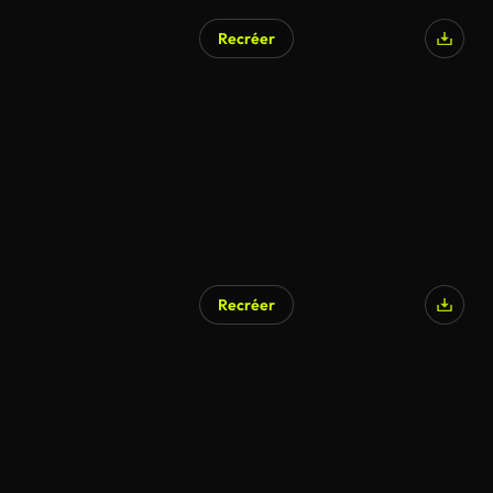
Recréer
Recréer