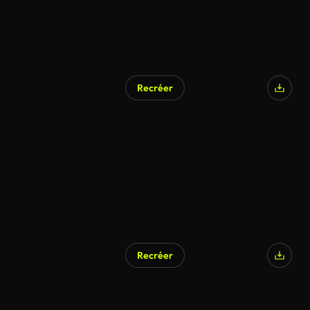
Recréer
Recréer