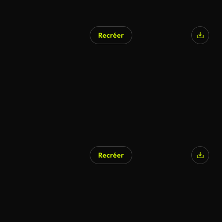
Recréer
Recréer