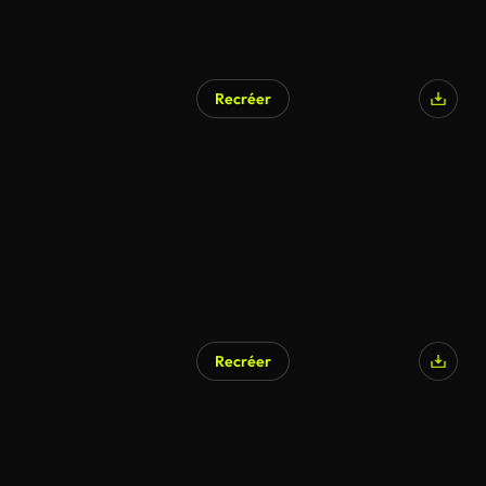
Recréer
Recréer