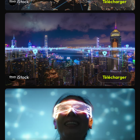
iStock
Télécharger
iStock
Télécharger