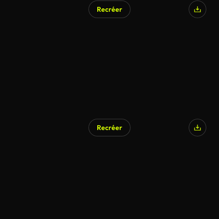
Recréer
Recréer