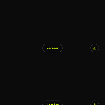
Recréer
Recréer