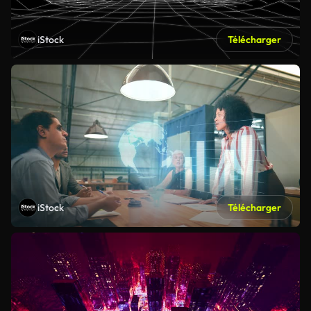
iStock
Télécharger
iStock
Télécharger