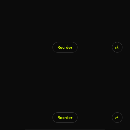
Recréer
Recréer