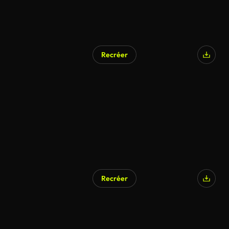
Recréer
Recréer