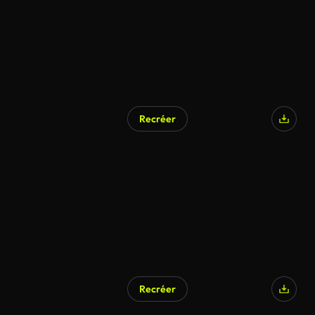
Recréer
Recréer