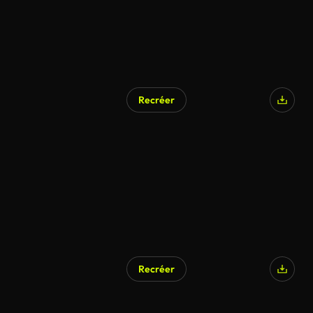
Recréer
Recréer