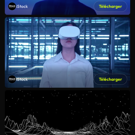
iStock
Télécharger
iStock
Télécharger