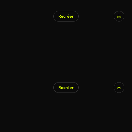
Recréer
Recréer