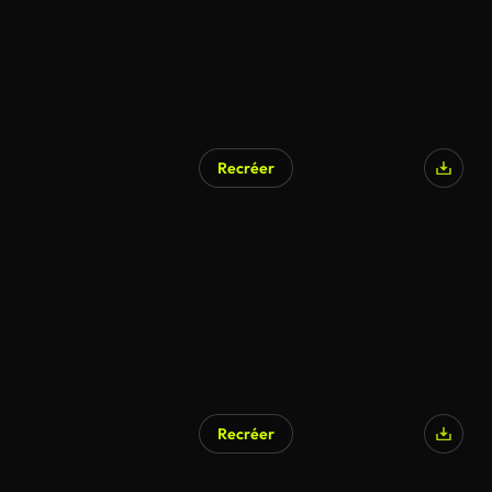
Recréer
Recréer