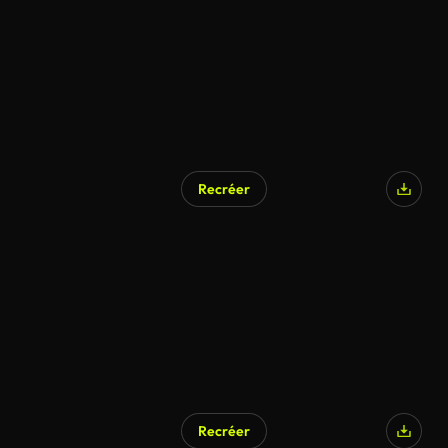
Recréer
Recréer