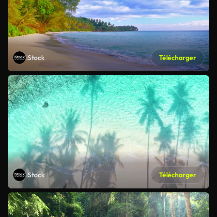
iStock
Télécharger
iStock
Télécharger