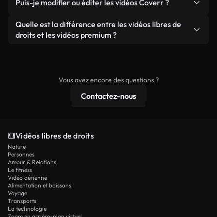
publicités clients, à condition de ne pas revendre
Puis-je modifier ou éditer les vidéos Coverr ?
soient réelles ou générées par IA, ne comporte de
ou redistribuer les séquences elles-mêmes en tant
filigrane. Vous obtenez des images nettes et
Oui. Vous pouvez librement découper, recadrer ou
Quelle est la différence entre les vidéos libres de
que produit autonome.
prêtes à l'emploi.
remixer nos vidéos. Assurez-vous simplement que
droits et les vidéos premium ?
le produit final respecte notre licence et ne soit
Les vidéos libres de droits incluent les droits
pas redistribué en tant que contenu libre de droits.
commerciaux, tandis que le contenu premium
comprend des séquences exclusives, une
Vous avez encore des questions ?
résolution 4K et des protections de licence
Contactez-nous
étendues.
Vidéos libres de droits
Nature
Personnes
Amour & Relations
Le fitness
Vidéo aérienne
Alimentation et boissons
Voyage
Transports
La technologie
Zoom en arrière-plan virtuel