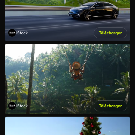
iStock
Télécharger
iStock
Télécharger