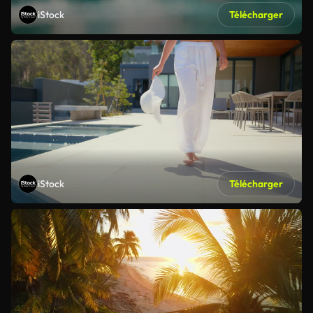
iStock
Télécharger
iStock
Télécharger