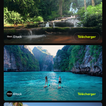
iStock
Télécharger
iStock
Télécharger