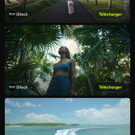
iStock
Télécharger
iStock
Télécharger