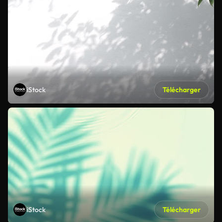
iStock
Télécharger
iStock
Télécharger