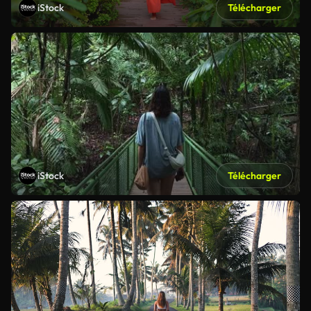
iStock
Télécharger
iStock
Télécharger