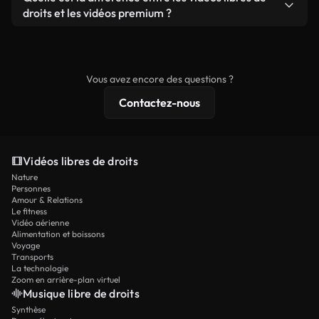
prêtes à l'emploi.
remixer nos vidéos. Assurez-vous simplement que
droits et les vidéos premium ?
le produit final respecte notre licence et ne soit
Les vidéos libres de droits incluent les droits
pas redistribué en tant que contenu libre de droits.
commerciaux, tandis que le contenu premium
comprend des séquences exclusives, une
Vous avez encore des questions ?
résolution 4K et des protections de licence
Contactez-nous
étendues.
Vidéos libres de droits
Nature
Personnes
Amour & Relations
Le fitness
Vidéo aérienne
Alimentation et boissons
Voyage
Transports
La technologie
Zoom en arrière-plan virtuel
Musique libre de droits
Synthèse