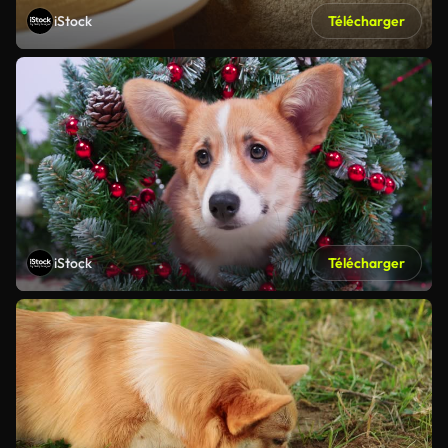
iStock
Télécharger
iStock
Télécharger