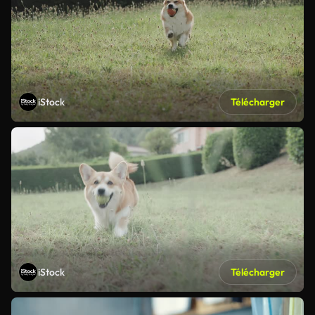
iStock
Télécharger
iStock
Télécharger