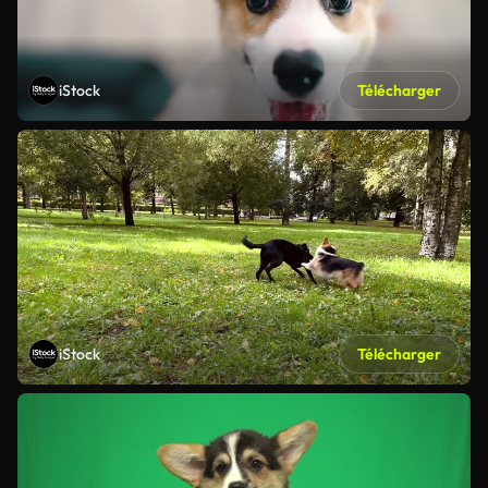
iStock
Télécharger
iStock
Télécharger