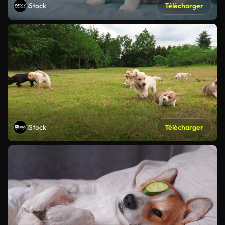
iStock
Télécharger
iStock
Télécharger