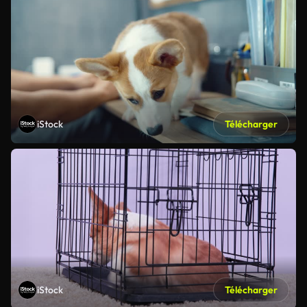
iStock
Télécharger
iStock
Télécharger