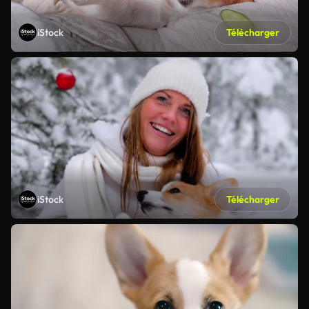
iStock
Télécharger
iStock
Télécharger