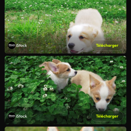
iStock
Télécharger
iStock
Télécharger