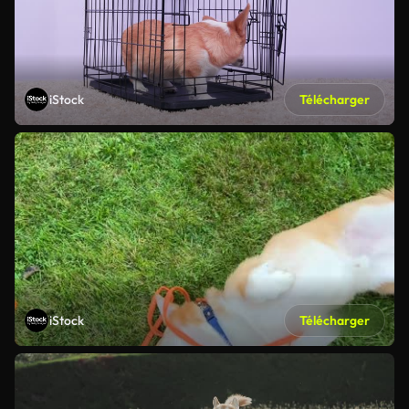
iStock
Télécharger
iStock
Télécharger