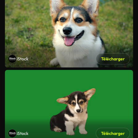
iStock
Télécharger
iStock
Télécharger