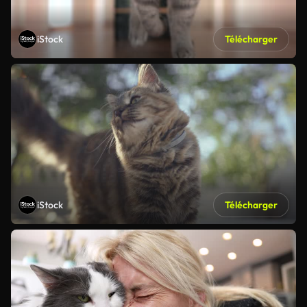
iStock
Télécharger
iStock
Télécharger