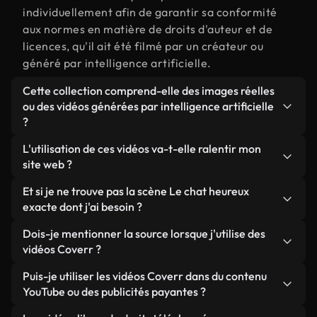
individuellement afin de garantir sa conformité
aux normes en matière de droits d'auteur et de
licences, qu'il ait été filmé par un créateur ou
généré par intelligence artificielle.
Cette collection comprend-elle des images réelles
ou des vidéos générées par intelligence artificielle
?
Les deux. Il s'agit d'une bibliothèque hybride
L'utilisation de ces vidéos va-t-elle ralentir mon
composée de véritables images filmées par des
site web ?
humains et liées à Le chat heureux, ainsi que de
Sauf si vous choisissez nos versions optimisées.
Et si je ne trouve pas la scène Le chat heureux
vidéos générées par IA. Chaque vidéo est
Nous proposons des formats légers, prêts pour le
exacte dont j'ai besoin ?
clairement identifiée afin que vous sachiez
web et conçus pour une utilisation en arrière-plan :
toujours ce que vous utilisez.
Vous pouvez en créer une instantanément avec
Dois-je mentionner la source lorsque j'utilise des
ils conservent une qualité élevée tout en
Coverr AI Studio. Il vous suffit de décrire la scène,
vidéos Coverr ?
minimisant les temps de chargement et en
par exemple « Le chat heureux au coucher du soleil
améliorant des indicateurs comme le LCP.
Aucune attribution n'est requise. Toutes les vidéos
Puis-je utiliser les vidéos Coverr dans du contenu
», et le Studio générera en quelques secondes une
de notre bibliothèque sont libres de droits et
YouTube ou des publicités payantes ?
vidéo personnalisée conforme à nos normes de
peuvent être utilisées sans mentionner l'auteur,
licence.
Oui. Toutes les séquences vidéo de Coverr peuvent