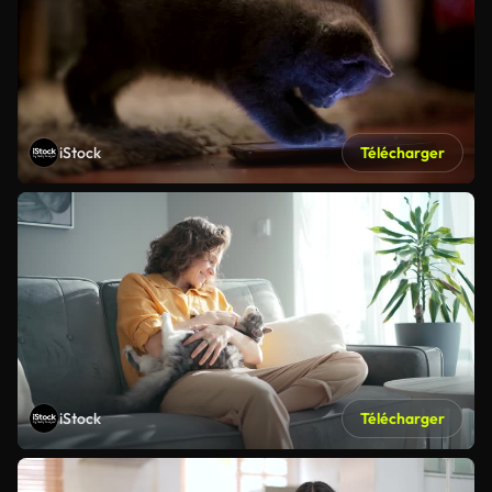
iStock
Télécharger
iStock
Télécharger