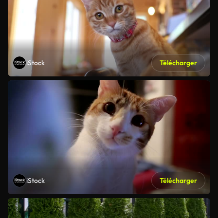
iStock
Télécharger
iStock
Télécharger