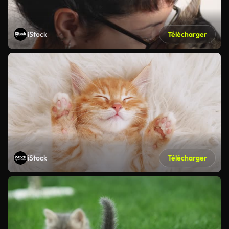
iStock
Télécharger
iStock
Télécharger