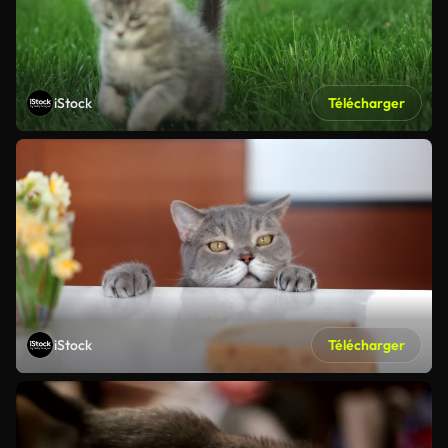
iStock
Télécharger
iStock
Télécharger