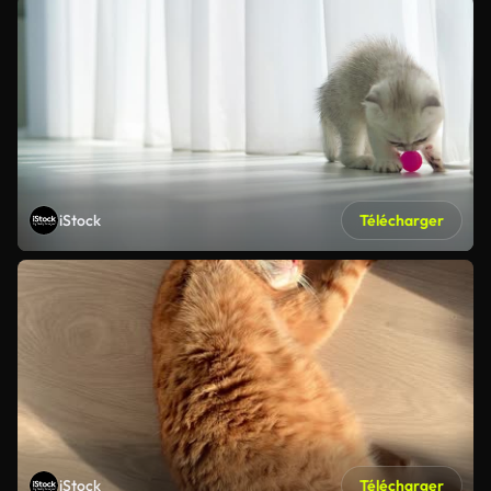
iStock
Télécharger
iStock
Télécharger