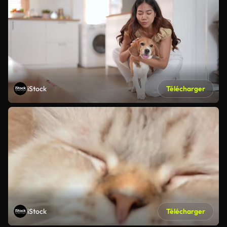
iStock
Télécharger
iStock
Télécharger