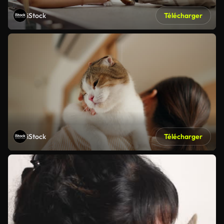
iStock
Télécharger
iStock
Télécharger