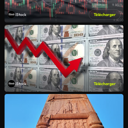
iStock
Télécharger
iStock
Télécharger