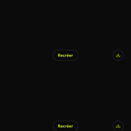
Recréer
Recréer