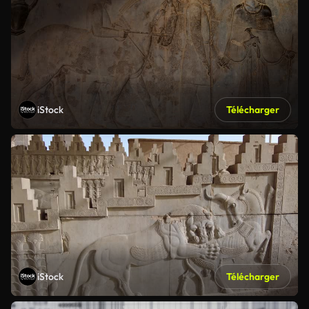
iStock
Télécharger
iStock
Télécharger