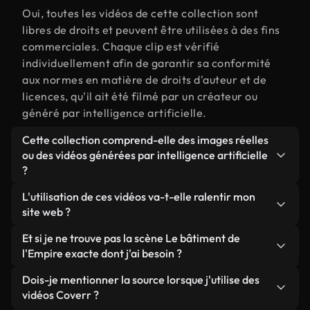
Oui, toutes les vidéos de cette collection sont
libres de droits et peuvent être utilisées à des fins
commerciales. Chaque clip est vérifié
individuellement afin de garantir sa conformité
aux normes en matière de droits d'auteur et de
licences, qu'il ait été filmé par un créateur ou
généré par intelligence artificielle.
Cette collection comprend-elle des images réelles
ou des vidéos générées par intelligence artificielle
?
Les deux. Il s'agit d'une bibliothèque hybride
L'utilisation de ces vidéos va-t-elle ralentir mon
composée de véritables images filmées par des
site web ?
humains et liées à Le bâtiment de l'Empire, ainsi
Sauf si vous choisissez nos versions optimisées.
Et si je ne trouve pas la scène Le bâtiment de
que de vidéos générées par IA. Chaque vidéo est
Nous proposons des formats légers, prêts pour le
l'Empire exacte dont j'ai besoin ?
clairement identifiée afin que vous sachiez
web et conçus pour une utilisation en arrière-plan :
toujours ce que vous utilisez.
Vous pouvez en créer une instantanément avec
Dois-je mentionner la source lorsque j'utilise des
ils conservent une qualité élevée tout en
Coverr AI Studio. Il vous suffit de décrire la scène,
vidéos Coverr ?
minimisant les temps de chargement et en
par exemple « Le bâtiment de l'Empire au coucher