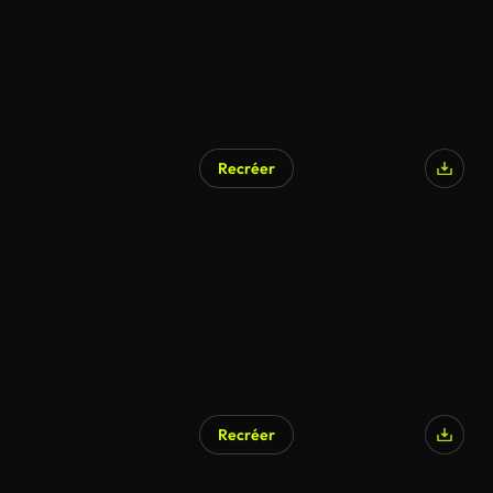
Recréer
Recréer