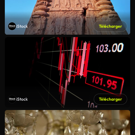
iStock
Télécharger
iStock
Télécharger