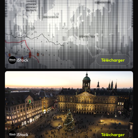
iStock
Télécharger
iStock
Télécharger