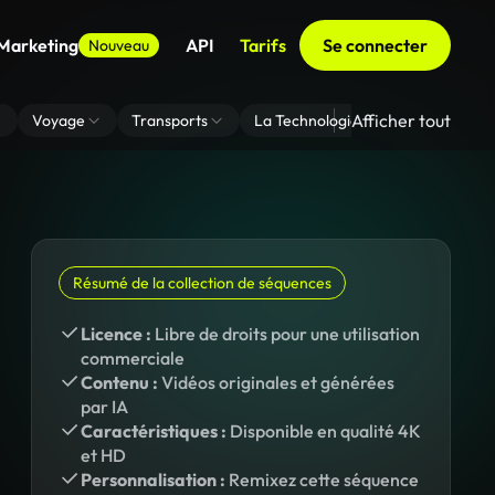
 Marketing
API
Tarifs
Se connecter
Nouveau
Afficher tout
Voyage
Transports
La Technologie
Zoom En Arri
Résumé de la collection de séquences
Licence :
Libre de droits pour une utilisation
commerciale
Contenu :
Vidéos originales et générées
par IA
Caractéristiques :
Disponible en qualité 4K
et HD
Personnalisation :
Remixez cette séquence