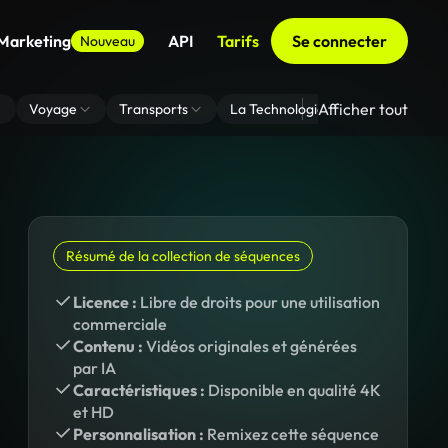
 Marketing
API
Tarifs
Se connecter
Nouveau
Afficher tout
Voyage
Transports
La Technologie
Zoom En Arri
Résumé de la collection de séquences
Licence :
Libre de droits pour une utilisation
commerciale
Contenu :
Vidéos originales et générées
par IA
Caractéristiques :
Disponible en qualité 4K
et HD
Personnalisation :
Remixez cette séquence