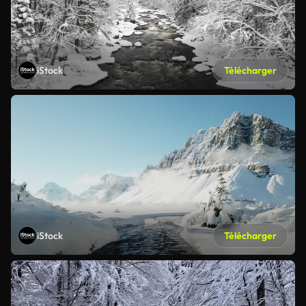
iStock
Télécharger
iStock
Télécharger