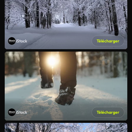
iStock
Télécharger
iStock
Télécharger