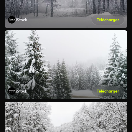
iStock
Télécharger
iStock
Télécharger