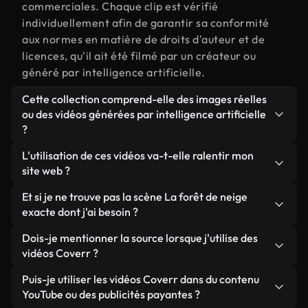
commerciales. Chaque clip est vérifié
individuellement afin de garantir sa conformité
aux normes en matière de droits d'auteur et de
licences, qu'il ait été filmé par un créateur ou
généré par intelligence artificielle.
Cette collection comprend-elle des images réelles
ou des vidéos générées par intelligence artificielle
?
Les deux. Il s'agit d'une bibliothèque hybride
L'utilisation de ces vidéos va-t-elle ralentir mon
composée de véritables images filmées par des
site web ?
humains et liées à La forêt de neige, ainsi que de
Sauf si vous choisissez nos versions optimisées.
Et si je ne trouve pas la scène La forêt de neige
vidéos générées par IA. Chaque vidéo est
Nous proposons des formats légers, prêts pour le
exacte dont j'ai besoin ?
clairement identifiée afin que vous sachiez
web et conçus pour une utilisation en arrière-plan :
toujours ce que vous utilisez.
Vous pouvez en créer une instantanément avec
Dois-je mentionner la source lorsque j'utilise des
ils conservent une qualité élevée tout en
Coverr AI Studio. Il vous suffit de décrire la scène,
vidéos Coverr ?
minimisant les temps de chargement et en
par exemple « La forêt de neige au coucher du
améliorant des indicateurs comme le LCP.
Aucune attribution n'est requise. Toutes les vidéos
Puis-je utiliser les vidéos Coverr dans du contenu
soleil », et le Studio générera en quelques
de notre bibliothèque sont libres de droits et
YouTube ou des publicités payantes ?
secondes une vidéo personnalisée conforme à nos
peuvent être utilisées sans mentionner l'auteur,