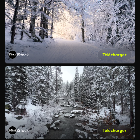
iStock
Télécharger
iStock
Télécharger