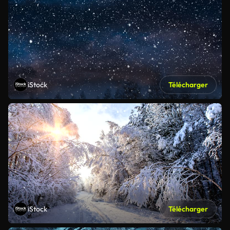
iStock
Télécharger
iStock
Télécharger