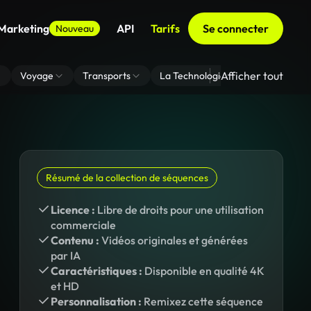
 Marketing
API
Tarifs
Se connecter
Nouveau
Afficher tout
Voyage
Transports
La Technologie
Zoom En Arri
Résumé de la collection de séquences
Licence :
Libre de droits pour une utilisation
commerciale
Contenu :
Vidéos originales et générées
par IA
Caractéristiques :
Disponible en qualité 4K
et HD
Personnalisation :
Remixez cette séquence