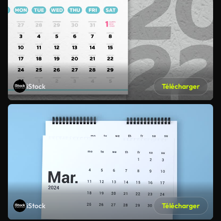
iStock
Télécharger
iStock
Télécharger