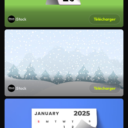
iStock
Télécharger
iStock
Télécharger