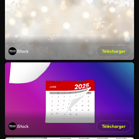
iStock
Télécharger
iStock
Télécharger