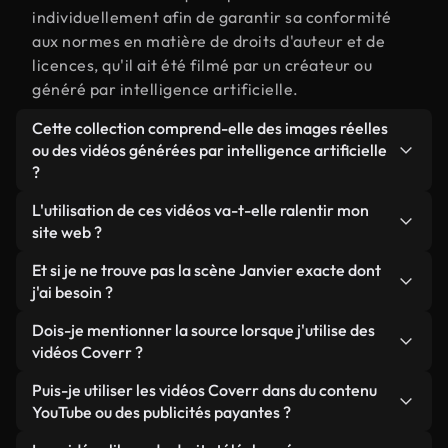
individuellement afin de garantir sa conformité
aux normes en matière de droits d'auteur et de
licences, qu'il ait été filmé par un créateur ou
généré par intelligence artificielle.
Cette collection comprend-elle des images réelles
ou des vidéos générées par intelligence artificielle
?
Les deux. Il s'agit d'une bibliothèque hybride
L'utilisation de ces vidéos va-t-elle ralentir mon
composée de véritables images filmées par des
site web ?
humains et liées à Janvier, ainsi que de vidéos
Sauf si vous choisissez nos versions optimisées.
Et si je ne trouve pas la scène Janvier exacte dont
générées par IA. Chaque vidéo est clairement
Nous proposons des formats légers, prêts pour le
j'ai besoin ?
identifiée afin que vous sachiez toujours ce que
web et conçus pour une utilisation en arrière-plan :
vous utilisez.
Vous pouvez en créer une instantanément avec
Dois-je mentionner la source lorsque j'utilise des
ils conservent une qualité élevée tout en
Coverr AI Studio. Il vous suffit de décrire la scène,
vidéos Coverr ?
minimisant les temps de chargement et en
par exemple « Janvier au coucher du soleil », et le
améliorant des indicateurs comme le LCP.
Aucune attribution n'est requise. Toutes les vidéos
Puis-je utiliser les vidéos Coverr dans du contenu
Studio générera en quelques secondes une vidéo
de notre bibliothèque sont libres de droits et
YouTube ou des publicités payantes ?
personnalisée conforme à nos normes de licence.
peuvent être utilisées sans mentionner l'auteur,
Oui. Toutes les séquences vidéo de Coverr peuvent