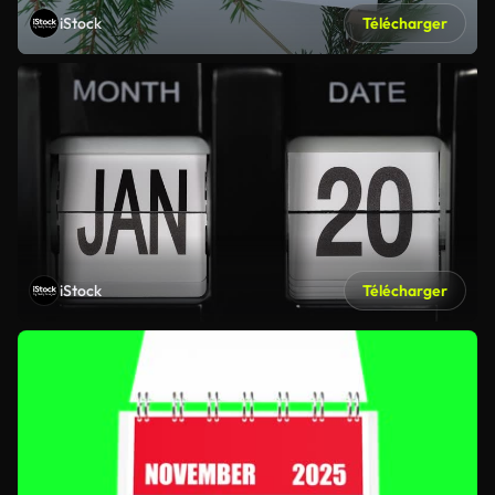
iStock
Télécharger
iStock
Télécharger