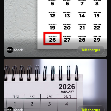
iStock
Télécharger
iStock
Télécharger