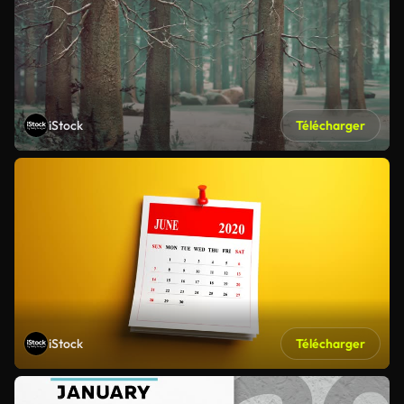
iStock
Télécharger
iStock
Télécharger