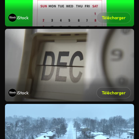
iStock
Télécharger
iStock
Télécharger