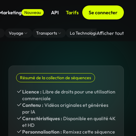
 Marketing
API
Tarifs
Se connecter
Nouveau
Afficher tout
Voyage
Transports
La Technologie
Zoom En Arri
Résumé de la collection de séquences
Licence :
Libre de droits pour une utilisation
commerciale
Contenu :
Vidéos originales et générées
par IA
Caractéristiques :
Disponible en qualité 4K
et HD
Personnalisation :
Remixez cette séquence