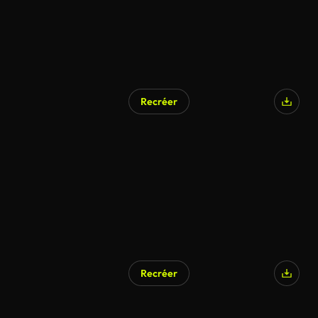
Recréer
Recréer