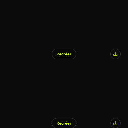
Recréer
Recréer