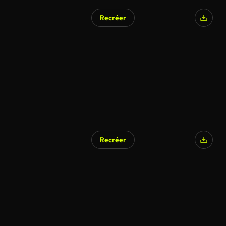
Recréer
Recréer