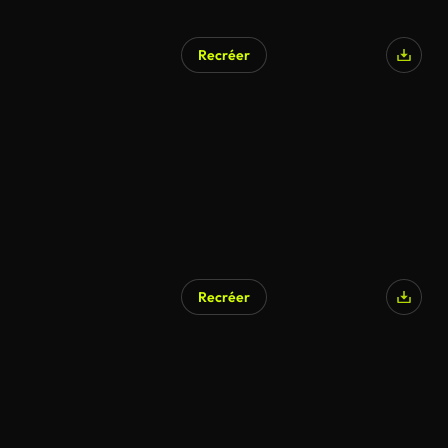
Recréer
Recréer