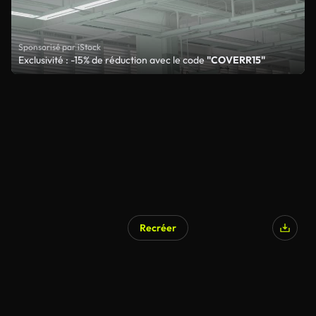
Sponsorisé par iStock
Exclusivité : -15% de réduction avec le code
"COVERR15"
Recréer