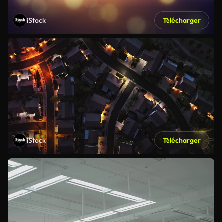
iStock
Télécharger
iStock
Télécharger