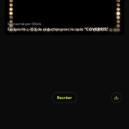
Sponsorisé par iStock
Exclusivité : -15% de réduction avec le code
"COVERR15"
Recréer