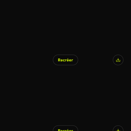
Recréer
Recréer