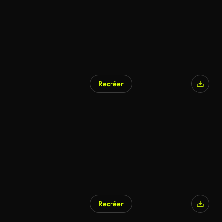
Recréer
Recréer