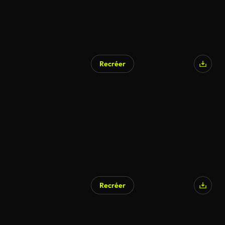
Recréer
Recréer