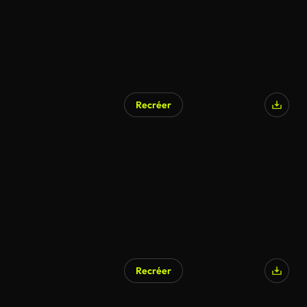
Recréer
Recréer