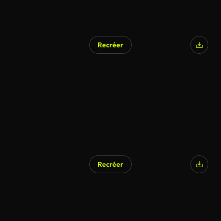
Recréer
Recréer