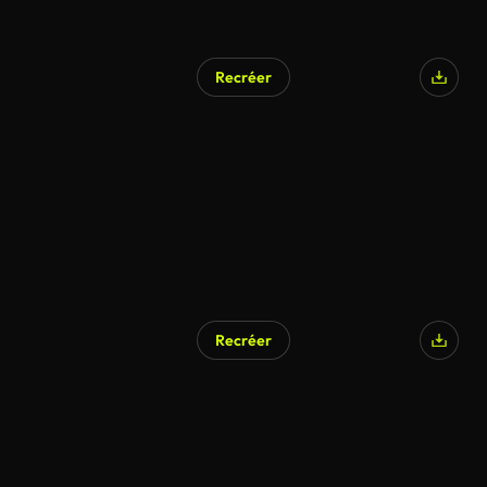
Recréer
Recréer