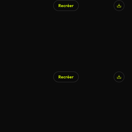
Recréer
Recréer