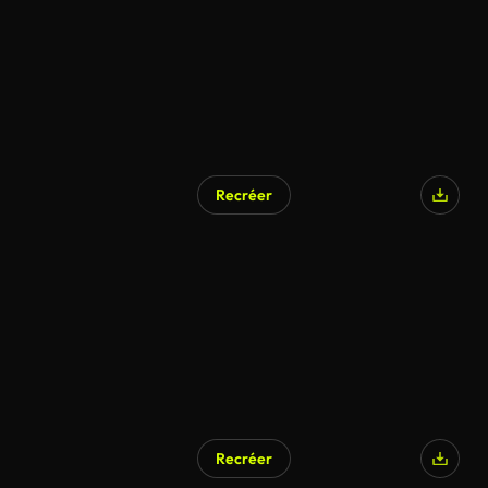
Recréer
Recréer