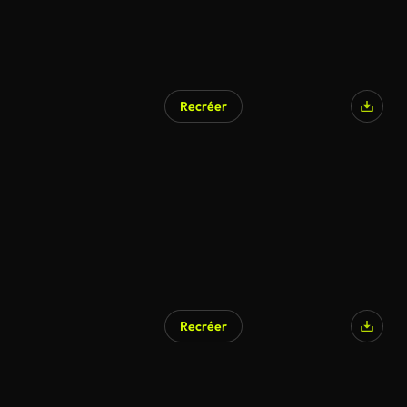
Recréer
Recréer