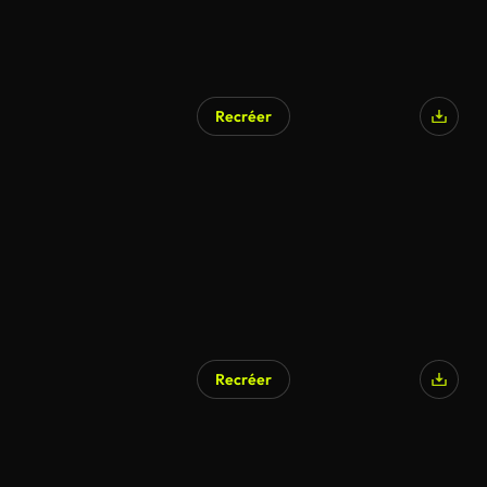
Recréer
Recréer