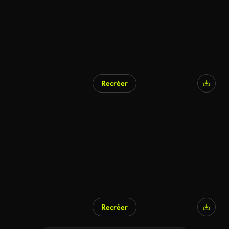
Recréer
Recréer