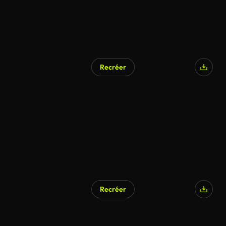
Recréer
Recréer