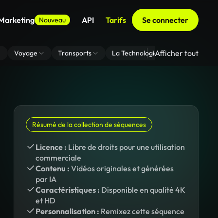
 Marketing
API
Tarifs
Se connecter
Nouveau
Afficher tout
Voyage
Transports
La Technologie
Zoom En Arri
Résumé de la collection de séquences
Licence :
Libre de droits pour une utilisation
commerciale
Contenu :
Vidéos originales et générées
par IA
Caractéristiques :
Disponible en qualité 4K
et HD
Personnalisation :
Remixez cette séquence