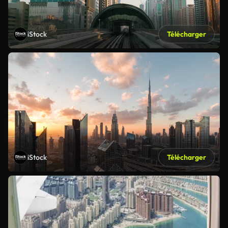
iStock
Télécharger
iStock
Télécharger