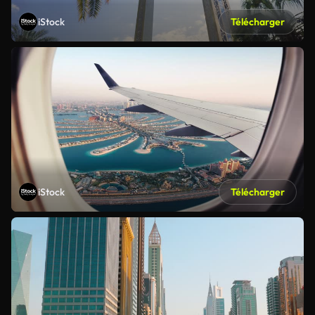
iStock
Télécharger
iStock
Télécharger