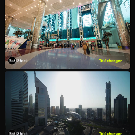
iStock
Télécharger
iStock
Télécharger