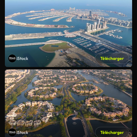
iStock
Télécharger
iStock
Télécharger