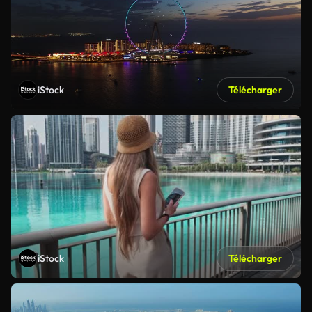
iStock
Télécharger
iStock
Télécharger