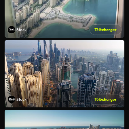
iStock
Télécharger
iStock
Télécharger