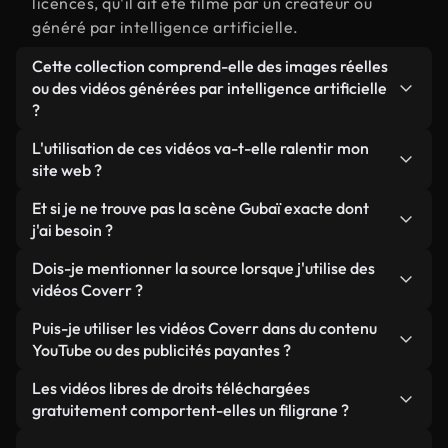
licences, qu'il ait été filmé par un créateur ou
généré par intelligence artificielle.
Cette collection comprend-elle des images réelles
ou des vidéos générées par intelligence artificielle
?
Les deux. Il s'agit d'une bibliothèque hybride
L'utilisation de ces vidéos va-t-elle ralentir mon
composée de véritables images filmées par des
site web ?
humains et liées à Gubaï, ainsi que de vidéos
Sauf si vous choisissez nos versions optimisées.
Et si je ne trouve pas la scène Gubaï exacte dont
générées par IA. Chaque vidéo est clairement
Nous proposons des formats légers, prêts pour le
j'ai besoin ?
identifiée afin que vous sachiez toujours ce que
web et conçus pour une utilisation en arrière-plan :
vous utilisez.
Vous pouvez en créer une instantanément avec
Dois-je mentionner la source lorsque j'utilise des
ils conservent une qualité élevée tout en
Coverr AI Studio. Il vous suffit de décrire la scène,
vidéos Coverr ?
minimisant les temps de chargement et en
par exemple « Gubaï au coucher du soleil », et le
améliorant des indicateurs comme le LCP.
Aucune attribution n'est requise. Toutes les vidéos
Puis-je utiliser les vidéos Coverr dans du contenu
Studio générera en quelques secondes une vidéo
de notre bibliothèque sont libres de droits et
YouTube ou des publicités payantes ?
personnalisée conforme à nos normes de licence.
peuvent être utilisées sans mentionner l'auteur,
Oui. Toutes les séquences vidéo de Coverr peuvent
Les vidéos libres de droits téléchargées
même si cela est toujours apprécié.
être utilisées dans des vidéos YouTube monétisées,
gratuitement comportent-elles un filigrane ?
des promotions sur les réseaux sociaux et des
Non. Aucune de nos vidéos gratuites, qu'elles