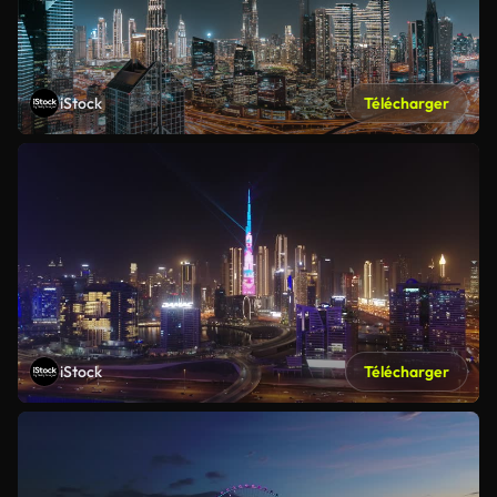
iStock
Télécharger
iStock
Télécharger