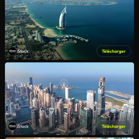
iStock
Télécharger
iStock
Télécharger