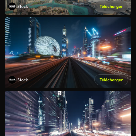
iStock
Télécharger
iStock
Télécharger