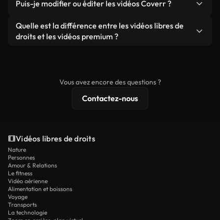
publicités clients, à condition de ne pas revendre
Puis-je modifier ou éditer les vidéos Coverr ?
soient réelles ou générées par IA, ne comporte de
ou redistribuer les séquences elles-mêmes en tant
filigrane. Vous obtenez des images nettes et
Oui. Vous pouvez librement découper, recadrer ou
Quelle est la différence entre les vidéos libres de
que produit autonome.
prêtes à l'emploi.
remixer nos vidéos. Assurez-vous simplement que
droits et les vidéos premium ?
le produit final respecte notre licence et ne soit
Les vidéos libres de droits incluent les droits
pas redistribué en tant que contenu libre de droits.
commerciaux, tandis que le contenu premium
comprend des séquences exclusives, une
Vous avez encore des questions ?
résolution 4K et des protections de licence
Contactez-nous
étendues.
Vidéos libres de droits
Nature
Personnes
Amour & Relations
Le fitness
Vidéo aérienne
Alimentation et boissons
Voyage
Transports
La technologie