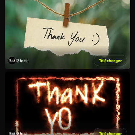
iStock
Télécharger
iStock
Télécharger