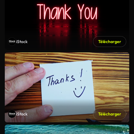
iStock
Télécharger
iStock
Télécharger