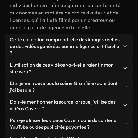
individuellement afin de garantir sa conformité
aux normes en matière de droits d'auteur et de
licences, qu'il ait été filmé par un créateur ou
généré par intelligence artificielle.
Cette collection comprend-elle des images réelles
ou des vidéos générées par intelligence artificielle
?
Les deux. Il s'agit d'une bibliothèque hybride
L'utilisation de ces vidéos va-t-elle ralentir mon
composée de véritables images filmées par des
site web ?
humains et liées à Gratifié, ainsi que de vidéos
Sauf si vous choisissez nos versions optimisées.
Et si je ne trouve pas la scène Gratifié exacte dont
générées par IA. Chaque vidéo est clairement
Nous proposons des formats légers, prêts pour le
j'ai besoin ?
identifiée afin que vous sachiez toujours ce que
web et conçus pour une utilisation en arrière-plan :
vous utilisez.
Vous pouvez en créer une instantanément avec
Dois-je mentionner la source lorsque j'utilise des
ils conservent une qualité élevée tout en
Coverr AI Studio. Il vous suffit de décrire la scène,
vidéos Coverr ?
minimisant les temps de chargement et en
par exemple « Gratifié au coucher du soleil », et le
améliorant des indicateurs comme le LCP.
Aucune attribution n'est requise. Toutes les vidéos
Puis-je utiliser les vidéos Coverr dans du contenu
Studio générera en quelques secondes une vidéo
de notre bibliothèque sont libres de droits et
YouTube ou des publicités payantes ?
personnalisée conforme à nos normes de licence.
peuvent être utilisées sans mentionner l'auteur,
Oui. Toutes les séquences vidéo de Coverr peuvent