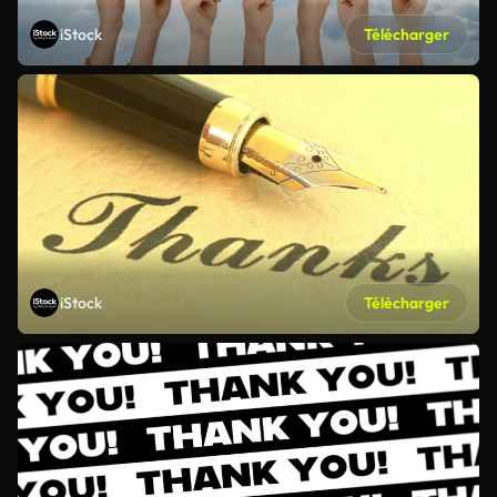
iStock
Télécharger
iStock
Télécharger