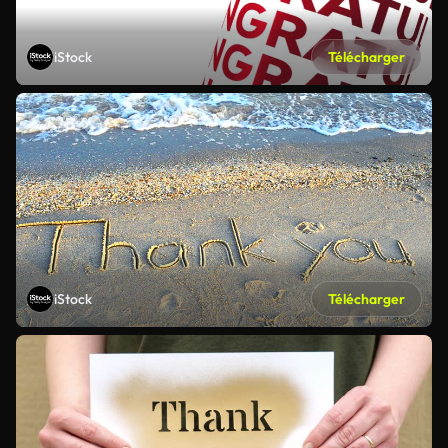
iStock
Télécharger
iStock
Télécharger