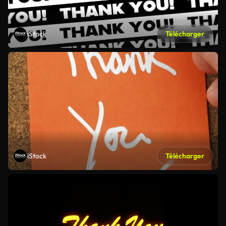
iStock
Télécharger
iStock
Télécharger