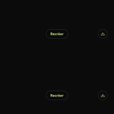
Recréer
Recréer