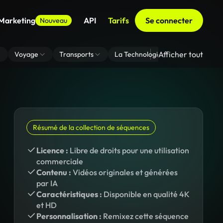
 Marketing
API
Tarifs
Se connecter
Nouveau
Afficher tout
Voyage
Transports
La Technologie
Zoom En Arri
Résumé de la collection de séquences
Licence :
Libre de droits pour une utilisation
commerciale
Contenu :
Vidéos originales et générées
par IA
Caractéristiques :
Disponible en qualité 4K
et HD
Personnalisation :
Remixez cette séquence