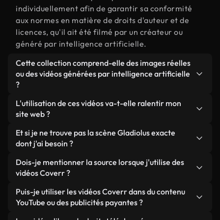
individuellement afin de garantir sa conformité
aux normes en matière de droits d'auteur et de
licences, qu'il ait été filmé par un créateur ou
généré par intelligence artificielle.
Cette collection comprend-elle des images réelles
ou des vidéos générées par intelligence artificielle
?
Les deux. Il s'agit d'une bibliothèque hybride
L'utilisation de ces vidéos va-t-elle ralentir mon
composée de véritables images filmées par des
site web ?
humains et liées à Gladiolus, ainsi que de vidéos
Sauf si vous choisissez nos versions optimisées.
Et si je ne trouve pas la scène Gladiolus exacte
générées par IA. Chaque vidéo est clairement
Nous proposons des formats légers, prêts pour le
dont j'ai besoin ?
identifiée afin que vous sachiez toujours ce que
web et conçus pour une utilisation en arrière-plan :
vous utilisez.
Vous pouvez en créer une instantanément avec
Dois-je mentionner la source lorsque j'utilise des
ils conservent une qualité élevée tout en
Coverr AI Studio. Il vous suffit de décrire la scène,
vidéos Coverr ?
minimisant les temps de chargement et en
par exemple « Gladiolus au coucher du soleil », et
améliorant des indicateurs comme le LCP.
Aucune attribution n'est requise. Toutes les vidéos
Puis-je utiliser les vidéos Coverr dans du contenu
le Studio générera en quelques secondes une vidéo
de notre bibliothèque sont libres de droits et
YouTube ou des publicités payantes ?
personnalisée conforme à nos normes de licence.
peuvent être utilisées sans mentionner l'auteur,
Oui. Toutes les séquences vidéo de Coverr peuvent