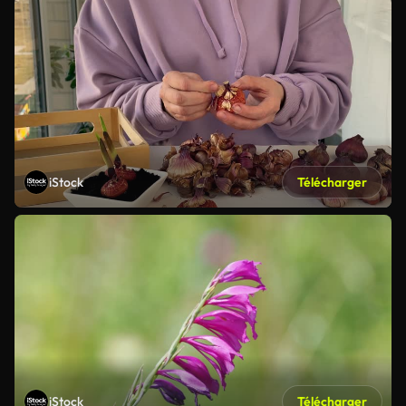
iStock
Télécharger
iStock
Télécharger