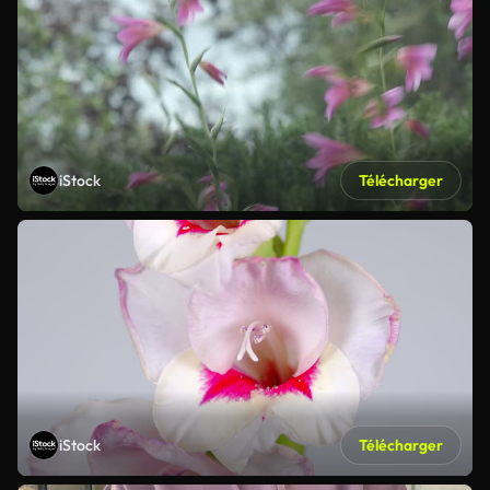
iStock
Télécharger
iStock
Télécharger