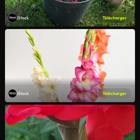
iStock
Télécharger
iStock
Télécharger