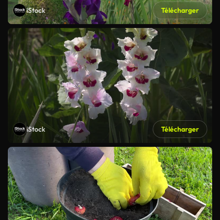
iStock
Télécharger
iStock
Télécharger