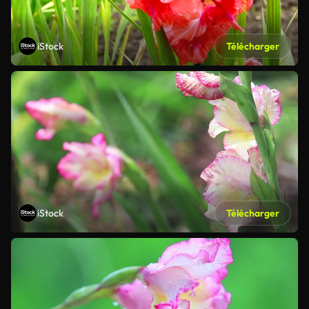
iStock
Télécharger
iStock
Télécharger