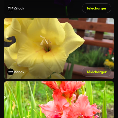
iStock
Télécharger
iStock
Télécharger