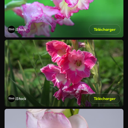
iStock
Télécharger
iStock
Télécharger