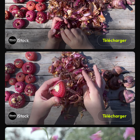
iStock
Télécharger
iStock
Télécharger