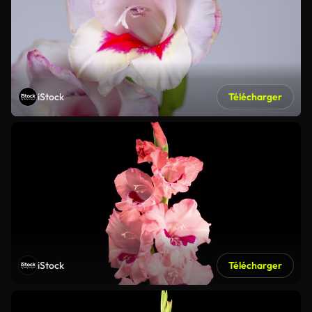
iStock
Télécharger
iStock
Télécharger