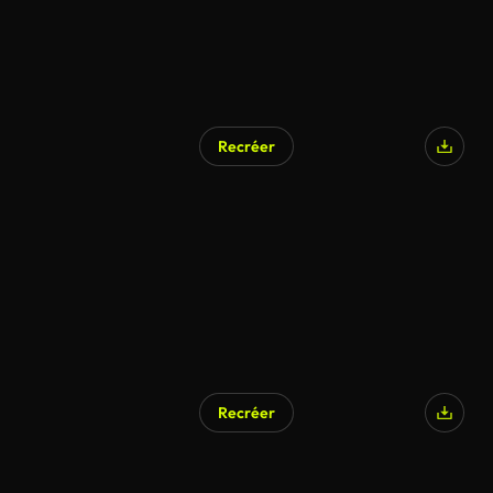
Recréer
Recréer