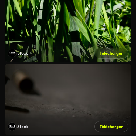
iStock
Télécharger
iStock
Télécharger