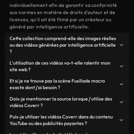
individuellement afin de garantir sa conformité
aux normes en matière de droits d'auteur et de
licences, qu'il ait été filmé par un créateur ou
généré par intelligence artificielle.
Cette collection comprend-elle des images réelles
ou des vidéos générées par intelligence artificielle
?
Les deux. Il s'agit d'une bibliothèque hybride
L'utilisation de ces vidéos va-t-elle ralentir mon
composée de véritables images filmées par des
site web ?
humains et liées à Fusillade macro, ainsi que de
Sauf si vous choisissez nos versions optimisées.
Et si je ne trouve pas la scène Fusillade macro
vidéos générées par IA. Chaque vidéo est
Nous proposons des formats légers, prêts pour le
exacte dont j'ai besoin ?
clairement identifiée afin que vous sachiez
web et conçus pour une utilisation en arrière-plan :
toujours ce que vous utilisez.
Vous pouvez en créer une instantanément avec
Dois-je mentionner la source lorsque j'utilise des
ils conservent une qualité élevée tout en
Coverr AI Studio. Il vous suffit de décrire la scène,
vidéos Coverr ?
minimisant les temps de chargement et en
par exemple « Fusillade macro au coucher du soleil
améliorant des indicateurs comme le LCP.
Aucune attribution n'est requise. Toutes les vidéos
Puis-je utiliser les vidéos Coverr dans du contenu
», et le Studio générera en quelques secondes une
de notre bibliothèque sont libres de droits et
YouTube ou des publicités payantes ?
vidéo personnalisée conforme à nos normes de
peuvent être utilisées sans mentionner l'auteur,
licence.
Oui. Toutes les séquences vidéo de Coverr peuvent