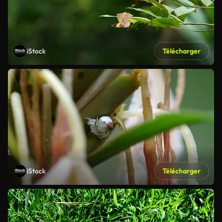
iStock
Télécharger
iStock
Télécharger