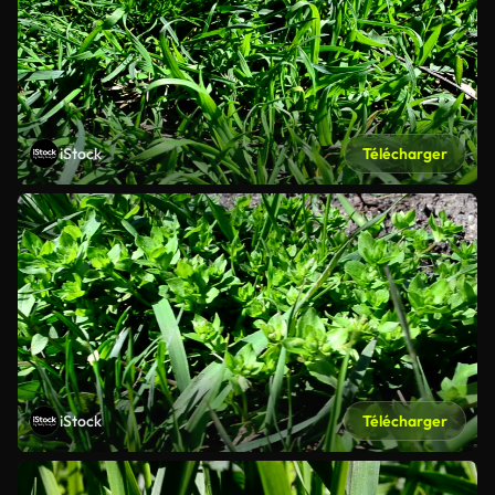
iStock
Télécharger
iStock
Télécharger