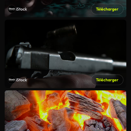
iStock
Télécharger
iStock
Télécharger