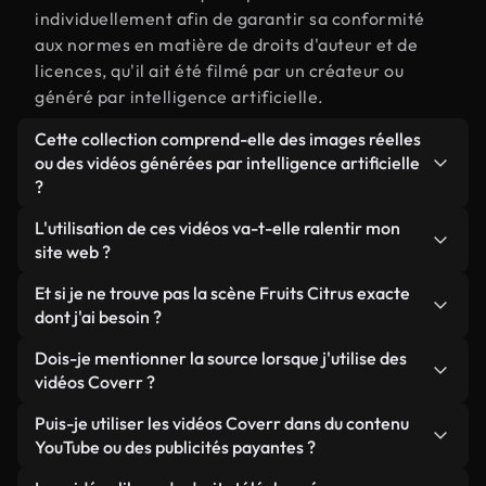
individuellement afin de garantir sa conformité
aux normes en matière de droits d'auteur et de
licences, qu'il ait été filmé par un créateur ou
généré par intelligence artificielle.
Cette collection comprend-elle des images réelles
ou des vidéos générées par intelligence artificielle
?
Les deux. Il s'agit d'une bibliothèque hybride
L'utilisation de ces vidéos va-t-elle ralentir mon
composée de véritables images filmées par des
site web ?
humains et liées à Fruits Citrus, ainsi que de vidéos
Sauf si vous choisissez nos versions optimisées.
Et si je ne trouve pas la scène Fruits Citrus exacte
générées par IA. Chaque vidéo est clairement
Nous proposons des formats légers, prêts pour le
dont j'ai besoin ?
identifiée afin que vous sachiez toujours ce que
web et conçus pour une utilisation en arrière-plan :
vous utilisez.
Vous pouvez en créer une instantanément avec
Dois-je mentionner la source lorsque j'utilise des
ils conservent une qualité élevée tout en
Coverr AI Studio. Il vous suffit de décrire la scène,
vidéos Coverr ?
minimisant les temps de chargement et en
par exemple « Fruits Citrus au coucher du soleil »,
améliorant des indicateurs comme le LCP.
Aucune attribution n'est requise. Toutes les vidéos
Puis-je utiliser les vidéos Coverr dans du contenu
et le Studio générera en quelques secondes une
de notre bibliothèque sont libres de droits et
YouTube ou des publicités payantes ?
vidéo personnalisée conforme à nos normes de
peuvent être utilisées sans mentionner l'auteur,
licence.
Oui. Toutes les séquences vidéo de Coverr peuvent