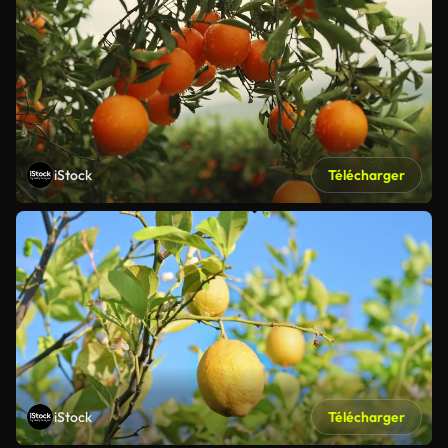
iStock
Télécharger
iStock
Télécharger