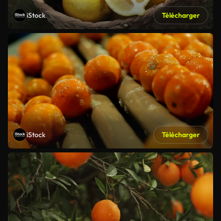
iStock
Télécharger
iStock
Télécharger