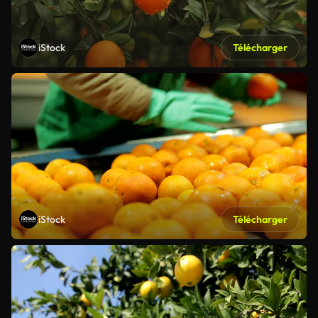
iStock
Télécharger
iStock
Télécharger