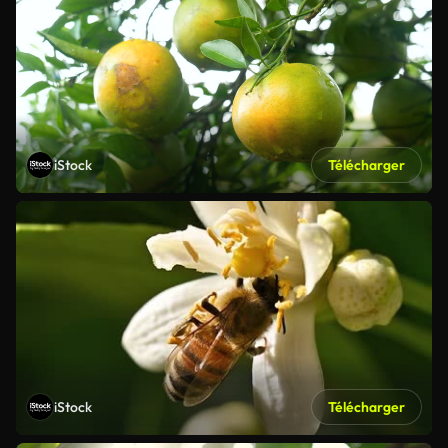
iStock
Télécharger
iStock
Télécharger