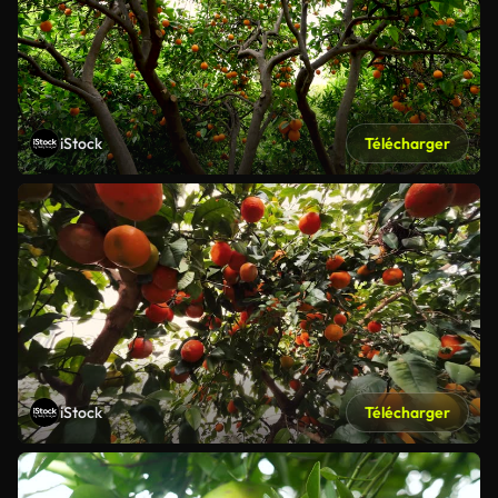
iStock
Télécharger
iStock
Télécharger