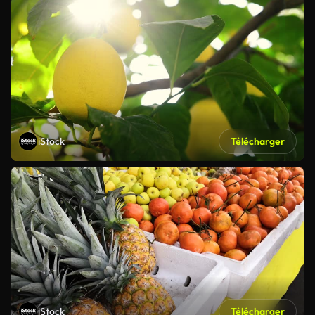
iStock
Télécharger
iStock
Télécharger