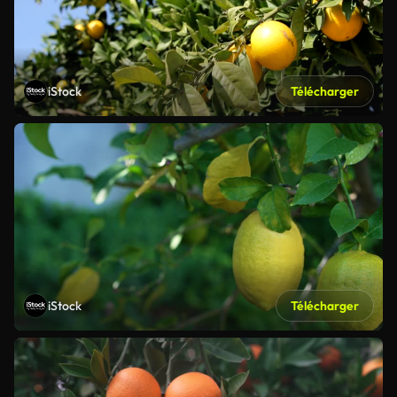
iStock
Télécharger
iStock
Télécharger