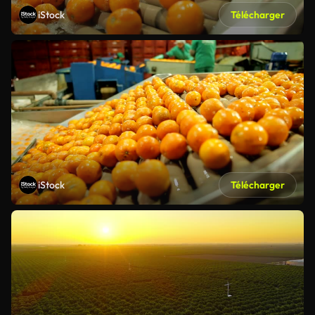
iStock
Télécharger
iStock
Télécharger