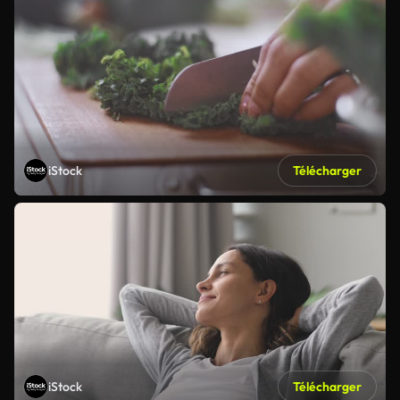
iStock
Télécharger
iStock
Télécharger