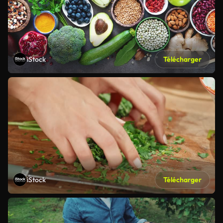
iStock
Télécharger
iStock
Télécharger