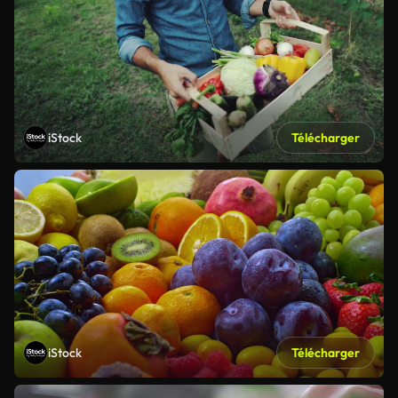
iStock
Télécharger
iStock
Télécharger