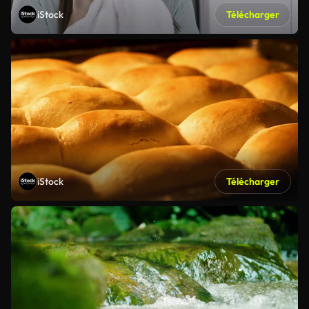
iStock
Télécharger
iStock
Télécharger