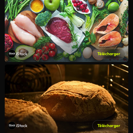
iStock
Télécharger
iStock
Télécharger