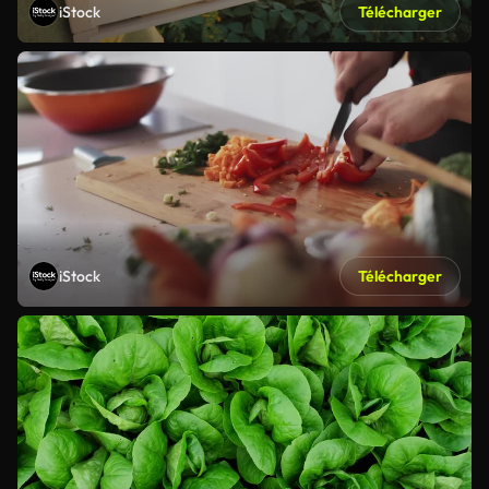
iStock
Télécharger
iStock
Télécharger