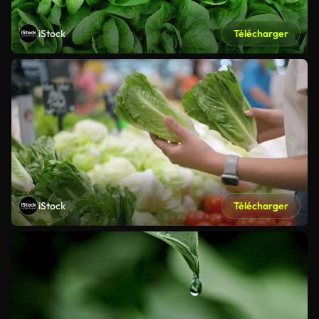
iStock
Télécharger
iStock
Télécharger