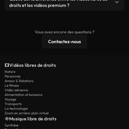
prêtes à l'emploi.
remixer nos vidéos. Assurez-vous simplement que
droits et les vidéos premium ?
le produit final respecte notre licence et ne soit
Les vidéos libres de droits incluent les droits
pas redistribué en tant que contenu libre de droits.
commerciaux, tandis que le contenu premium
comprend des séquences exclusives, une
Vous avez encore des questions ?
résolution 4K et des protections de licence
Contactez-nous
étendues.
Vidéos libres de droits
Nature
Personnes
Amour & Relations
Le fitness
Vidéo aérienne
Alimentation et boissons
Voyage
Transports
La technologie
Zoom en arrière-plan virtuel
Musique libre de droits
Synthèse