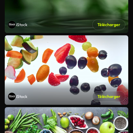
iStock
Télécharger
iStock
Télécharger