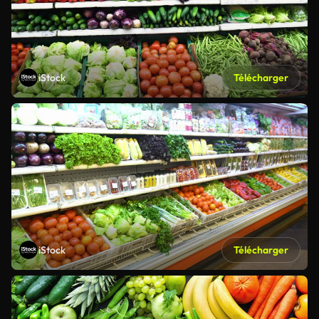
iStock
Télécharger
iStock
Télécharger