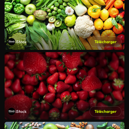
iStock
Télécharger
iStock
Télécharger