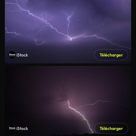
iStock
Télécharger
iStock
Télécharger