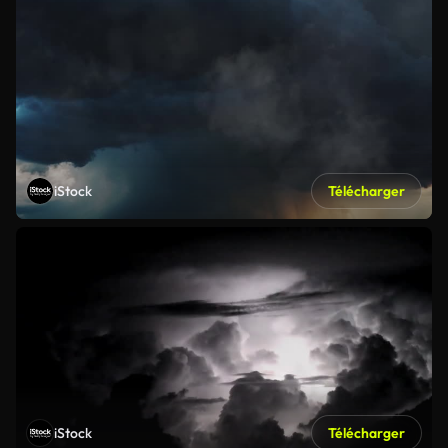
iStock
Télécharger
iStock
Télécharger