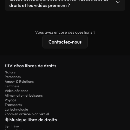
prêtes à l'emploi.
remixer nos vidéos. Assurez-vous simplement que
droits et les vidéos premium ?
le produit final respecte notre licence et ne soit
Les vidéos libres de droits incluent les droits
pas redistribué en tant que contenu libre de droits.
commerciaux, tandis que le contenu premium
comprend des séquences exclusives, une
Vous avez encore des questions ?
résolution 4K et des protections de licence
Contactez-nous
étendues.
Vidéos libres de droits
Nature
Personnes
Amour & Relations
Le fitness
Vidéo aérienne
Alimentation et boissons
Voyage
Transports
La technologie
Zoom en arrière-plan virtuel
Musique libre de droits
Synthèse