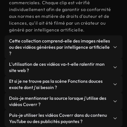
commerciales. Chaque clip est vérifié
individuellement afin de garantir sa conformité
aux normes en matière de droits d'auteur et de
licences, qu'il ait été filmé par un créateur ou
généré par intelligence artificielle.
Cette collection comprend-elle des images réelles
ou des vidéos générées par intelligence artificielle
?
Les deux. Il s'agit d'une bibliothèque hybride
L'utilisation de ces vidéos va-t-elle ralentir mon
composée de véritables images filmées par des
site web ?
humains et liées à Fonctions douces, ainsi que de
Sauf si vous choisissez nos versions optimisées.
Et si je ne trouve pas la scène Fonctions douces
vidéos générées par IA. Chaque vidéo est
Nous proposons des formats légers, prêts pour le
exacte dont j'ai besoin ?
clairement identifiée afin que vous sachiez
web et conçus pour une utilisation en arrière-plan :
toujours ce que vous utilisez.
Vous pouvez en créer une instantanément avec
Dois-je mentionner la source lorsque j'utilise des
ils conservent une qualité élevée tout en
Coverr AI Studio. Il vous suffit de décrire la scène,
vidéos Coverr ?
minimisant les temps de chargement et en
par exemple « Fonctions douces au coucher du
améliorant des indicateurs comme le LCP.
Aucune attribution n'est requise. Toutes les vidéos
Puis-je utiliser les vidéos Coverr dans du contenu
soleil », et le Studio générera en quelques
de notre bibliothèque sont libres de droits et
YouTube ou des publicités payantes ?
secondes une vidéo personnalisée conforme à nos
peuvent être utilisées sans mentionner l'auteur,