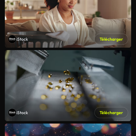
iStock
Télécharger
iStock
Télécharger