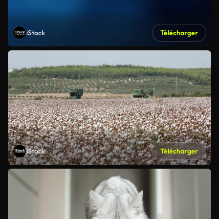
iStock
Télécharger
iStock
Télécharger