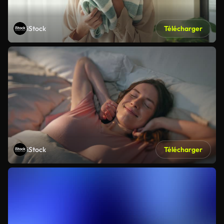
iStock
Télécharger
iStock
Télécharger