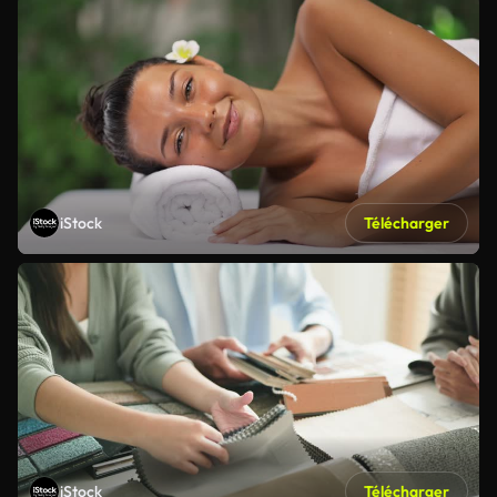
iStock
Télécharger
iStock
Télécharger