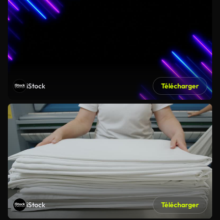
iStock
Télécharger
iStock
Télécharger