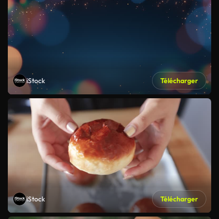
iStock
Télécharger
iStock
Télécharger