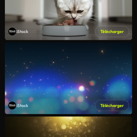
iStock
Télécharger
iStock
Télécharger