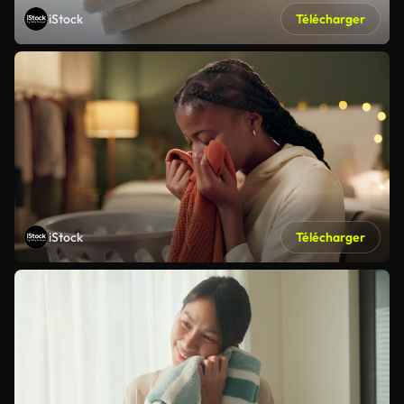
iStock
Télécharger
iStock
Télécharger