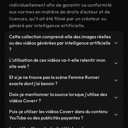
individuellement afin de garantir sa conformité
aux normes en matière de droits d'auteur et de
licences, qu'il ait été filmé par un créateur ou
généré par intelligence artificielle.
Cette collection comprend-elle des images réelles
ou des vidéos générées par intelligence artificielle
?
Les deux. Il s'agit d'une bibliothèque hybride
L'utilisation de ces vidéos va-t-elle ralentir mon
composée de véritables images filmées par des
site web ?
humains et liées à Femme Runner, ainsi que de
Sauf si vous choisissez nos versions optimisées.
Et si je ne trouve pas la scène Femme Runner
vidéos générées par IA. Chaque vidéo est
Nous proposons des formats légers, prêts pour le
exacte dont j'ai besoin ?
clairement identifiée afin que vous sachiez
web et conçus pour une utilisation en arrière-plan :
toujours ce que vous utilisez.
Vous pouvez en créer une instantanément avec
Dois-je mentionner la source lorsque j'utilise des
ils conservent une qualité élevée tout en
Coverr AI Studio. Il vous suffit de décrire la scène,
vidéos Coverr ?
minimisant les temps de chargement et en
par exemple « Femme Runner au coucher du soleil
améliorant des indicateurs comme le LCP.
Aucune attribution n'est requise. Toutes les vidéos
Puis-je utiliser les vidéos Coverr dans du contenu
», et le Studio générera en quelques secondes une
de notre bibliothèque sont libres de droits et
YouTube ou des publicités payantes ?
vidéo personnalisée conforme à nos normes de
peuvent être utilisées sans mentionner l'auteur,
licence.
Oui. Toutes les séquences vidéo de Coverr peuvent