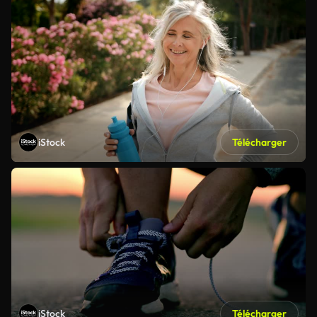
iStock
Télécharger
iStock
Télécharger