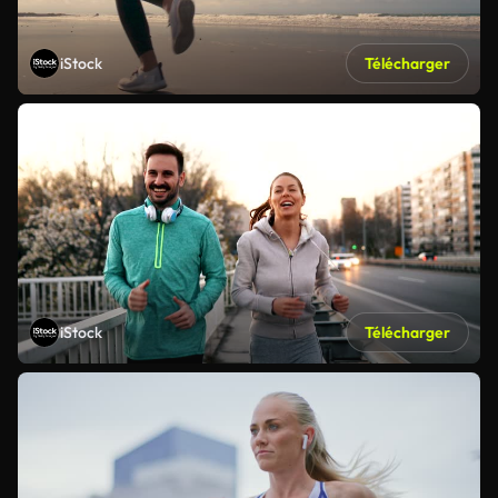
iStock
Télécharger
iStock
Télécharger