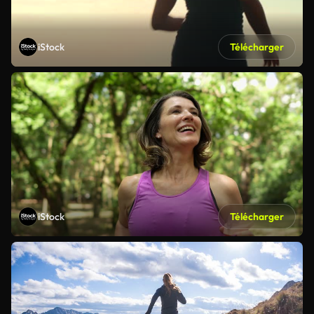
iStock
Télécharger
iStock
Télécharger