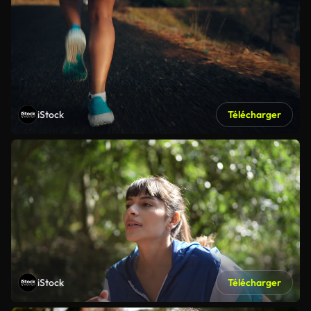
iStock
Télécharger
iStock
Télécharger