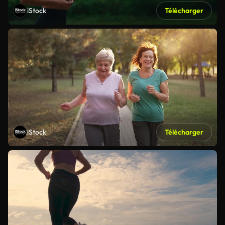
iStock
Télécharger
iStock
Télécharger