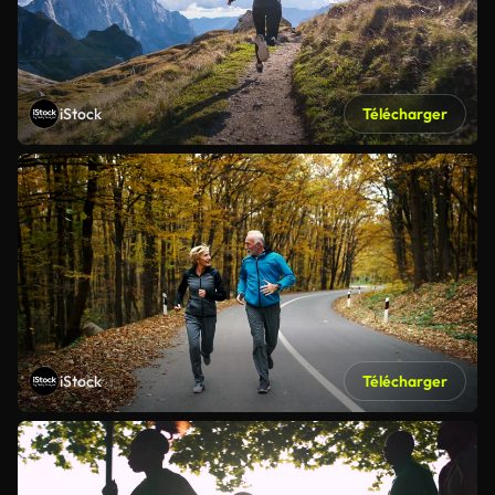
iStock
Télécharger
iStock
Télécharger