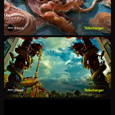
iStock
Télécharger
iStock
Télécharger