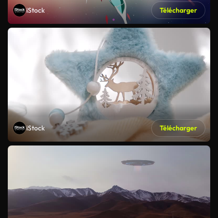
iStock
Télécharger
iStock
Télécharger