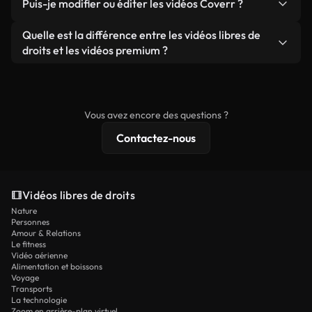
publicités clients, à condition de ne pas revendre
Puis-je modifier ou éditer les vidéos Coverr ?
soient réelles ou générées par IA, ne comporte de
ou redistribuer les séquences elles-mêmes en tant
filigrane. Vous obtenez des images nettes et
Oui. Vous pouvez librement découper, recadrer ou
Quelle est la différence entre les vidéos libres de
que produit autonome.
prêtes à l'emploi.
remixer nos vidéos. Assurez-vous simplement que
droits et les vidéos premium ?
le produit final respecte notre licence et ne soit
Les vidéos libres de droits incluent les droits
pas redistribué en tant que contenu libre de droits.
commerciaux, tandis que le contenu premium
comprend des séquences exclusives, une
Vous avez encore des questions ?
résolution 4K et des protections de licence
Contactez-nous
étendues.
Vidéos libres de droits
Nature
Personnes
Amour & Relations
Le fitness
Vidéo aérienne
Alimentation et boissons
Voyage
Transports
La technologie
Zoom en arrière-plan virtuel