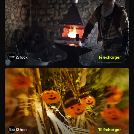
iStock
Télécharger
iStock
Télécharger