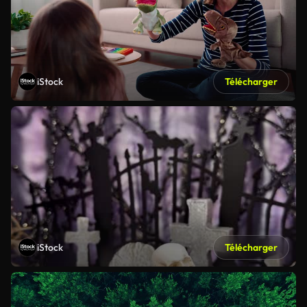
iStock
Télécharger
iStock
Télécharger