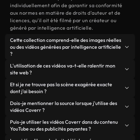
individuellement afin de garantir sa conformité
aux normes en matière de droits d'auteur et de
licences, qu'il ait été filmé par un créateur ou
généré par intelligence artificielle.
Cette collection comprend-elle des images réelles
ou des vidéos générées par intelligence artificielle
?
Les deux. Il s'agit d'une bibliothèque hybride
L'utilisation de ces vidéos va-t-elle ralentir mon
composée de véritables images filmées par des
site web ?
humains et liées à exagérée, ainsi que de vidéos
Sauf si vous choisissez nos versions optimisées.
Et si je ne trouve pas la scène exagérée exacte
générées par IA. Chaque vidéo est clairement
Nous proposons des formats légers, prêts pour le
dont j'ai besoin ?
identifiée afin que vous sachiez toujours ce que
web et conçus pour une utilisation en arrière-plan :
vous utilisez.
Vous pouvez en créer une instantanément avec
Dois-je mentionner la source lorsque j'utilise des
ils conservent une qualité élevée tout en
Coverr AI Studio. Il vous suffit de décrire la scène,
vidéos Coverr ?
minimisant les temps de chargement et en
par exemple « exagérée au coucher du soleil », et
améliorant des indicateurs comme le LCP.
Aucune attribution n'est requise. Toutes les vidéos
Puis-je utiliser les vidéos Coverr dans du contenu
le Studio générera en quelques secondes une vidéo
de notre bibliothèque sont libres de droits et
YouTube ou des publicités payantes ?
personnalisée conforme à nos normes de licence.
peuvent être utilisées sans mentionner l'auteur,
Oui. Toutes les séquences vidéo de Coverr peuvent