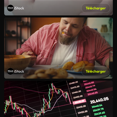
iStock
Télécharger
iStock
Télécharger