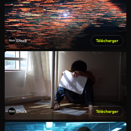
iStock
Télécharger
iStock
Télécharger