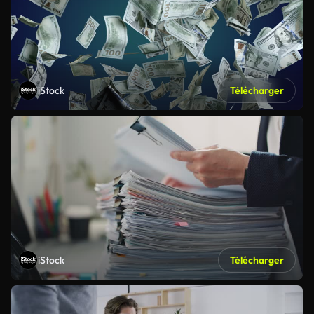
iStock
Télécharger
iStock
Télécharger