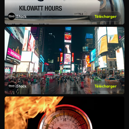
iStock
Télécharger
iStock
Télécharger