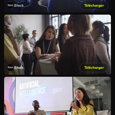
iStock
Télécharger
iStock
Télécharger