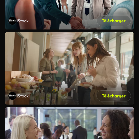
iStock
Télécharger
iStock
Télécharger