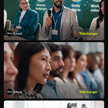
iStock
Télécharger
iStock
Télécharger