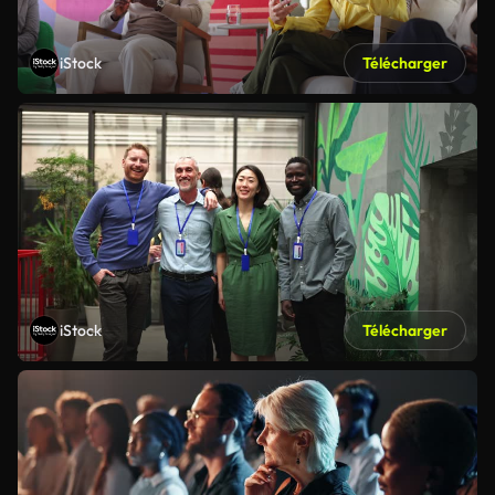
iStock
Télécharger
iStock
Télécharger