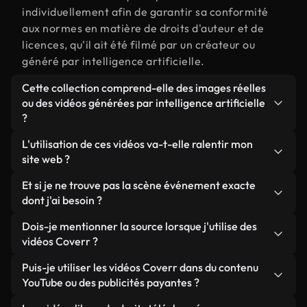
individuellement afin de garantir sa conformité
aux normes en matière de droits d'auteur et de
licences, qu'il ait été filmé par un créateur ou
généré par intelligence artificielle.
Cette collection comprend-elle des images réelles
ou des vidéos générées par intelligence artificielle
?
Les deux. Il s'agit d'une bibliothèque hybride
L'utilisation de ces vidéos va-t-elle ralentir mon
composée de véritables images filmées par des
site web ?
humains et liées à événement, ainsi que de vidéos
Sauf si vous choisissez nos versions optimisées.
Et si je ne trouve pas la scène événement exacte
générées par IA. Chaque vidéo est clairement
Nous proposons des formats légers, prêts pour le
dont j'ai besoin ?
identifiée afin que vous sachiez toujours ce que
web et conçus pour une utilisation en arrière-plan :
vous utilisez.
Vous pouvez en créer une instantanément avec
Dois-je mentionner la source lorsque j'utilise des
ils conservent une qualité élevée tout en
Coverr AI Studio. Il vous suffit de décrire la scène,
vidéos Coverr ?
minimisant les temps de chargement et en
par exemple « événement au coucher du soleil », et
améliorant des indicateurs comme le LCP.
Aucune attribution n'est requise. Toutes les vidéos
Puis-je utiliser les vidéos Coverr dans du contenu
le Studio générera en quelques secondes une vidéo
de notre bibliothèque sont libres de droits et
YouTube ou des publicités payantes ?
personnalisée conforme à nos normes de licence.
peuvent être utilisées sans mentionner l'auteur,
Oui. Toutes les séquences vidéo de Coverr peuvent