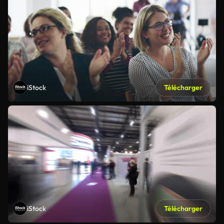
iStock
Télécharger
iStock
Télécharger