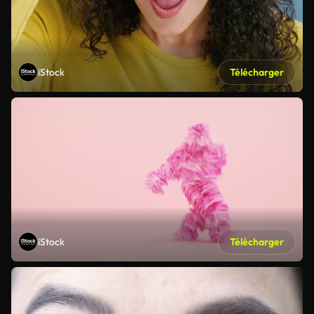
iStock
Télécharger
iStock
Télécharger