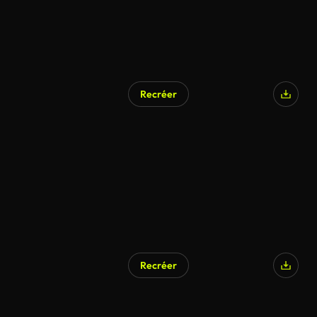
Recréer
Recréer