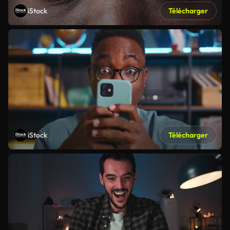
iStock
Télécharger
iStock
Télécharger