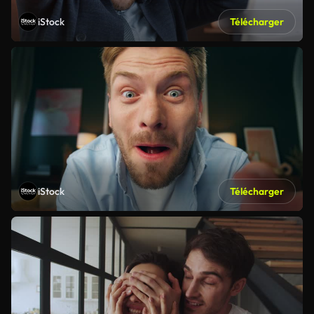
iStock
Télécharger
iStock
Télécharger