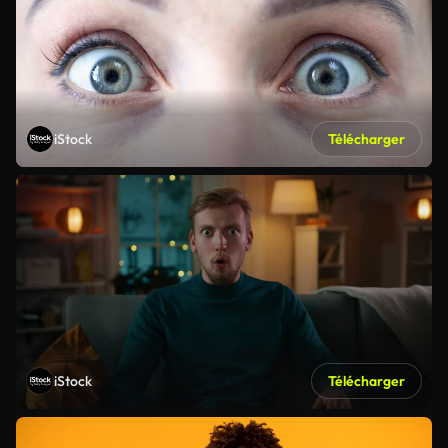
iStock
Télécharger
iStock
Télécharger