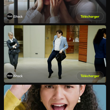
iStock
Télécharger
iStock
Télécharger