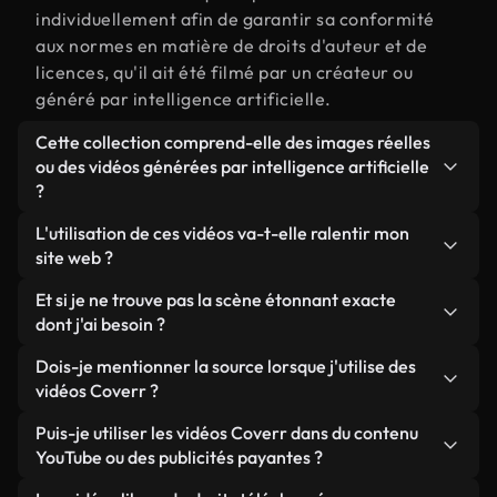
individuellement afin de garantir sa conformité
aux normes en matière de droits d'auteur et de
licences, qu'il ait été filmé par un créateur ou
généré par intelligence artificielle.
Cette collection comprend-elle des images réelles
ou des vidéos générées par intelligence artificielle
?
Les deux. Il s'agit d'une bibliothèque hybride
L'utilisation de ces vidéos va-t-elle ralentir mon
composée de véritables images filmées par des
site web ?
humains et liées à étonnant, ainsi que de vidéos
Sauf si vous choisissez nos versions optimisées.
Et si je ne trouve pas la scène étonnant exacte
générées par IA. Chaque vidéo est clairement
Nous proposons des formats légers, prêts pour le
dont j'ai besoin ?
identifiée afin que vous sachiez toujours ce que
web et conçus pour une utilisation en arrière-plan :
vous utilisez.
Vous pouvez en créer une instantanément avec
Dois-je mentionner la source lorsque j'utilise des
ils conservent une qualité élevée tout en
Coverr AI Studio. Il vous suffit de décrire la scène,
vidéos Coverr ?
minimisant les temps de chargement et en
par exemple « étonnant au coucher du soleil », et le
améliorant des indicateurs comme le LCP.
Aucune attribution n'est requise. Toutes les vidéos
Puis-je utiliser les vidéos Coverr dans du contenu
Studio générera en quelques secondes une vidéo
de notre bibliothèque sont libres de droits et
YouTube ou des publicités payantes ?
personnalisée conforme à nos normes de licence.
peuvent être utilisées sans mentionner l'auteur,
Oui. Toutes les séquences vidéo de Coverr peuvent