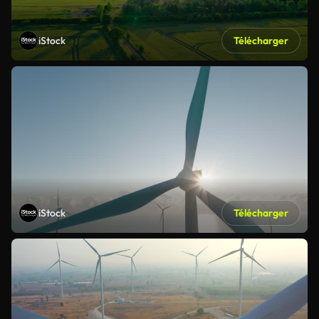
iStock
Télécharger
iStock
Télécharger