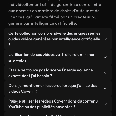
individuellement afin de garantir sa conformité
aux normes en matière de droits d'auteur et de
licences, qu'il ait été filmé par un créateur ou
généré par intelligence artificielle.
Cette collection comprend-elle des images réelles
ou des vidéos générées par intelligence artificielle
?
Les deux. Il s'agit d'une bibliothèque hybride
L'utilisation de ces vidéos va-t-elle ralentir mon
composée de véritables images filmées par des
site web ?
humains et liées à Énergie éolienne, ainsi que de
Sauf si vous choisissez nos versions optimisées.
Et si je ne trouve pas la scène Énergie éolienne
vidéos générées par IA. Chaque vidéo est
Nous proposons des formats légers, prêts pour le
exacte dont j'ai besoin ?
clairement identifiée afin que vous sachiez
web et conçus pour une utilisation en arrière-plan :
toujours ce que vous utilisez.
Vous pouvez en créer une instantanément avec
Dois-je mentionner la source lorsque j'utilise des
ils conservent une qualité élevée tout en
Coverr AI Studio. Il vous suffit de décrire la scène,
vidéos Coverr ?
minimisant les temps de chargement et en
par exemple « Énergie éolienne au coucher du
améliorant des indicateurs comme le LCP.
Aucune attribution n'est requise. Toutes les vidéos
Puis-je utiliser les vidéos Coverr dans du contenu
soleil », et le Studio générera en quelques
de notre bibliothèque sont libres de droits et
YouTube ou des publicités payantes ?
secondes une vidéo personnalisée conforme à nos
peuvent être utilisées sans mentionner l'auteur,
normes de licence.
Oui. Toutes les séquences vidéo de Coverr peuvent